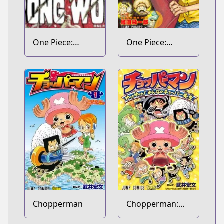
One Piece:
One Piece:
Strong World
Mugiwara
Daigekijou
Chopperman
Chopperman:
Yuke Yuke!