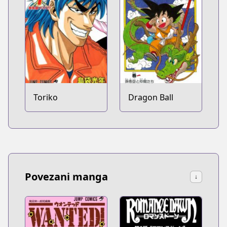
Toriko
Dragon Ball
Povezani manga
↓