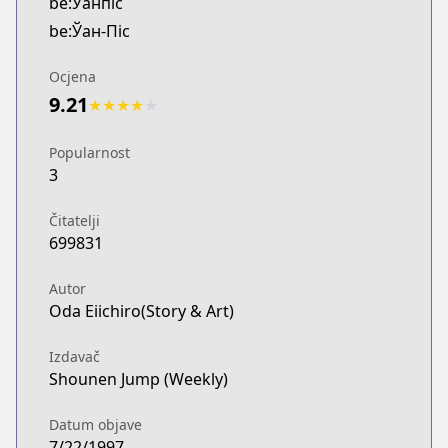
be:Ўанпіс
be:Ўан-Піс
Ocjena
9.21
★
★
★
★
★
Popularnost
3
Čitatelji
699831
Autor
Oda Eiichiro(Story & Art)
Izdavač
Shounen Jump (Weekly)
Datum objave
7/22/1997