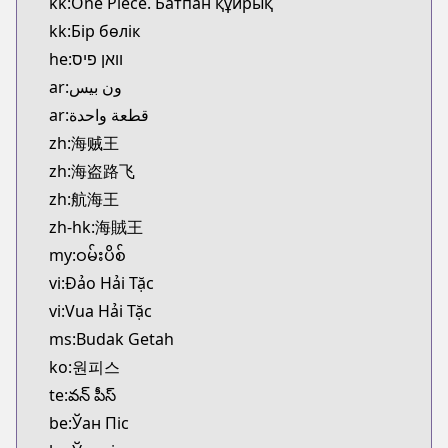
kk:One Piece. Батпан құйрық
kk:Бір бөлік
he:וואן פיס
ar:ون بيس
ar:قطعة واحدة
zh:海贼王
zh:海盗路飞
zh:航海王
zh-hk:海賊王
my:ဝမ်းပိစ်
vi:Đảo Hải Tặc
vi:Vua Hải Tặc
ms:Budak Getah
ko:원피스
te:వన్ పీస్
be:Ўан Піс