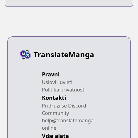
Minna no
Chopper-sensei
TranslateManga
Pravni
Uslovi i uvjeti
Politika privatnosti
Kontakti
Pridruži se Discord
Community
help@translatemanga.
online
Više alata