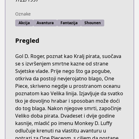
Oznake
Akcija
Avantura
Fantazija
Shounen
Pregled
Gol D. Roger, poznat kao Kralj pirata, suočava
se s izvršenjem smrtne kazne od strane
Svjetske vlade. Prije nego što ga pogube,
otkriva da postoji nevjerojatno blago, One
Piece, skriveno negdje u prostranom oceanu
poznatom kao Velika linija. Izjavljuje da svatko
tko je dovoljno hrabar i sposoban može doći
do tog blaga. Nakon njegove smrti, započinje
Veliko doba pirata. Dvadeset i dvije godine
kasnije, mladić po imenu Monkey D. Luffy
odlučuje krenuti na vlastitu avanturu u
potrazi za One Pieceom, s ciljem da postane