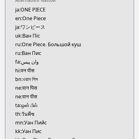
Alternativni Naslovi
Kitsu
ja:ONE PIECE
https://kitsu.app/manga/38
en:One Piece
CDJapan
CDJapan
ja:ワンピース
https://www.anime-planet.com/manga/https://ww
uk:Ван Піс
MangaUpdates
ru:One Piece. Большой куш
MangaUpdates
ru:Ван Пис
https://www.mangaupdates.com/series.html?id=3
fa:وان پیس
Book☆Walker
hi:वन पीस
Book☆Walker
https://bookwalker.jp/series/13002/list
bn:ওয়ান পিস
Official English
ne:वान पिस
Official English
ne:वान पीस
https://mangaplus.shueisha.co.jp/titles/100020
ta:ஒன் பீஸ்
th:วันพีซ
mn:Уан Пийс
kk:Уан Пис