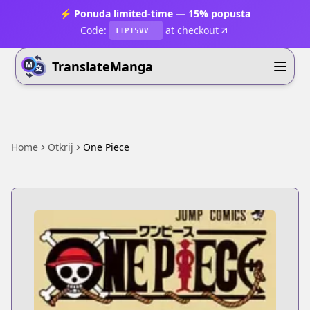
⚡ Ponuda limited-time — 15% popusta
Code:
at checkout
T1P15VV
TranslateManga
Home
Otkrij
One Piece