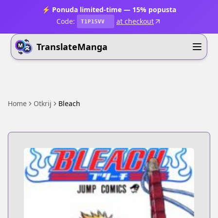
⚡ Ponuda limited-time — 15% popusta
Code:
at checkout
T1P15VV
TranslateManga
Home
Otkrij
Bleach