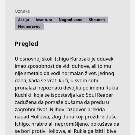
Oznake
Akcija
Avantura
Nagrađivano
Shounen
Nadnaravno
Pregled
U osnovnoj školi, Ichigo Kurosaki je oduvek
imao sposobnost da vidi duhove, ali to mu
nije smetalo da vodi normalan život. Jednog
dana, kada se vrati kući, u svom sobi
pronalazi nepoznatu devojku po imenu Rukia
Kuchiki, koja se ispostavlja kao Soul Reaper,
zadužena da pomaže dušama da pređu u
zagrobni život. Njihov razgovor prekida
napad Hollowa, zlog duha koji proždire duše.
Ichigo, hrabro ali nepromišljeno, pokušava da
se bori protiv Hollowa, ali Rukia ga štiti i biva