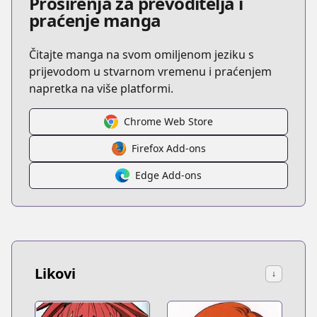
Proširenja za prevoditelja i
praćenje manga
Čitajte manga na svom omiljenom jeziku s
prijevodom u stvarnom vremenu i praćenjem
napretka na više platformi.
Chrome Web Store
Firefox Add-ons
Edge Add-ons
Likovi
↓