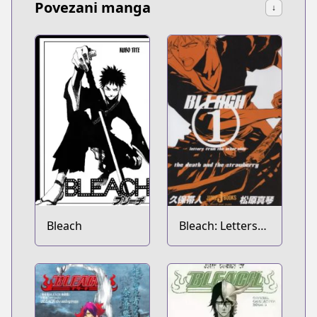
Povezani manga
↓
Bleach
Bleach: Letters
From the Other
Side