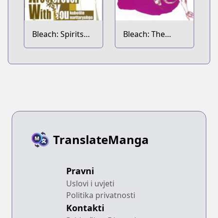
Bleach: Spirits
Bleach: The
Are Forever with
Death Save the
You
Strawberry
TranslateManga
Pravni
Uslovi i uvjeti
Politika privatnosti
Kontakti