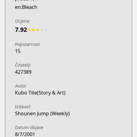
MANGA Plus
en:Bleach
https://mangaplus.shueisha.co.jp/titles/100004
Ocjena
7.92
★
★
★
★
★
Popularnost
15
Čitatelji
427389
Autor
Kubo Tite(Story & Art)
Izdavač
Shounen Jump (Weekly)
Datum objave
8/7/2001