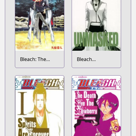
Bleach: The
Bleach
Unforgivens
Unmasked Short
Stories