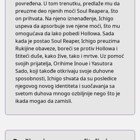
povređena. U tom trenutku, predlaže mu da
preuzme deo njenih moći Soul Reapera, što
on prihvata. Na njeno iznenađenje, Ichigo
uspeva da apsorbuje sve njene moći, što mu
omogućava da lako pobedi Hollowa. Sada
kada je postao Soul Reaper, Ichigo preuzima
Rukijine obaveze, boreći se protiv Hollowa i
štiteći duše, kako žive, tako i mrtve. Uz pomoć
svojih prijatelja, Orihime Inoue i Yasutora
Sado, koji takođe otkrivaju svoje duhovne
sposobnosti, Ichigo shvata da su posledice
njegovog novog identiteta i suočavanja sa
svetom duhova mnogo ozbiljnije nego što je
ikada mogao da zamisli.