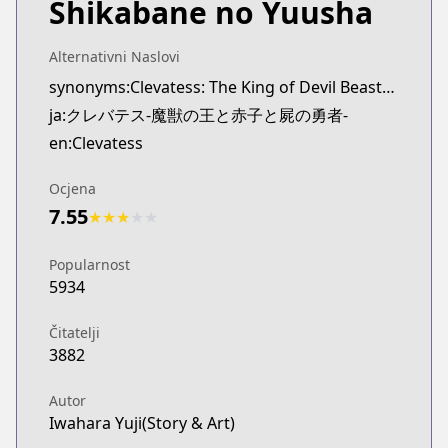
Shikabane no Yuusha
Alternativni Naslovi
synonyms:Clevatess: The King of Devil Beasts, The Baby and the Brave of Undead
ja:クレバテス-魔獣の王と赤子と屍の勇者-
en:Clevatess
Ocjena
7.55
★
★
★
★
★
Popularnost
5934
Čitatelji
3882
Autor
Iwahara Yuji(Story & Art)