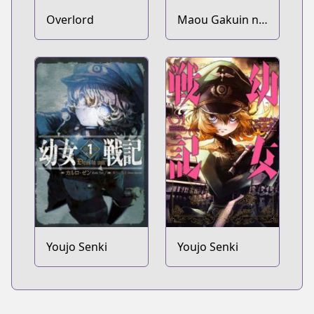
Overlord
Maou Gakuin no
Futekigousha:
Shijou Saikyou
no Maou no
Shiso, Tensei
shite Shison-
tachi no Gakkou
e Kayou
Youjo Senki
Youjo Senki