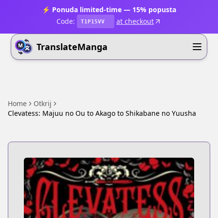
⚡ Ponuda limited-time — 15% popusta
Code:
at checkout
T1P15VV
TranslateManga
Home
Otkrij
Clevatess: Majuu no Ou to Akago to Shikabane no Yuusha