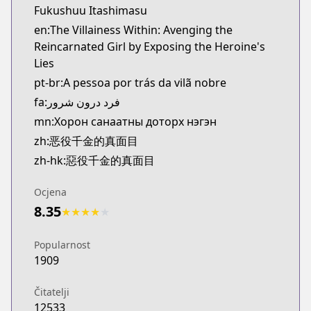
Fukushuu Itashimasu
en:The Villainess Within: Avenging the
Reincarnated Girl by Exposing the Heroine's
Lies
pt-br:A pessoa por trás da vilã nobre
fa:فرد درون شرور
mn:Хорон санаатны доторх нэгэн
zh:恶役千金的真面目
zh-hk:惡役千金的真面目
Ocjena
8.35
★
★
★
★
★
Popularnost
1909
Čitatelji
12533