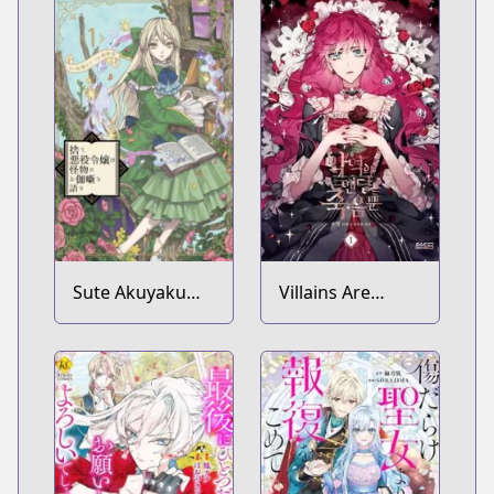
Sute Akuyaku
Villains Are
Reijou wa
Destined to Die
Kaibutsu ni
Otogibanashi
wo Kataru