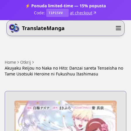
⚡ Ponuda limited-time — 15% popusta
Code:
at checkout
T1P15VV
TranslateManga
Home
Otkrij
Akuyaku Reijou no Naka no Hito: Danzai sareta Tenseisha no
Tame Usotsuki Heroine ni Fukushuu Itashimasu