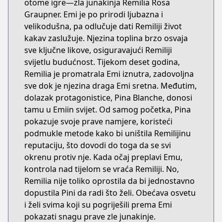
otome igre—zla junakinja Remilia Rosa
Graupner. Emi je po prirodi ljubazna i
velikodušna, pa odlučuje dati Remiliji život
kakav zaslužuje. Njezina toplina brzo osvaja
sve ključne likove, osiguravajući Remiliji
svijetlu budućnost. Tijekom deset godina,
Remilia je promatrala Emi iznutra, zadovoljna
sve dok je njezina draga Emi sretna. Međutim,
dolazak protagonistice, Pina Blanche, donosi
tamu u Emiin svijet. Od samog početka, Pina
pokazuje svoje prave namjere, koristeći
podmukle metode kako bi uništila Remilijinu
reputaciju, što dovodi do toga da se svi
okrenu protiv nje. Kada očaj preplavi Emu,
kontrola nad tijelom se vraća Remiliji. No,
Remilia nije toliko oprostila da bi jednostavno
dopustila Pini da radi što želi. Obećava osvetu
i želi svima koji su pogriješili prema Emi
pokazati snagu prave zle junakinje.