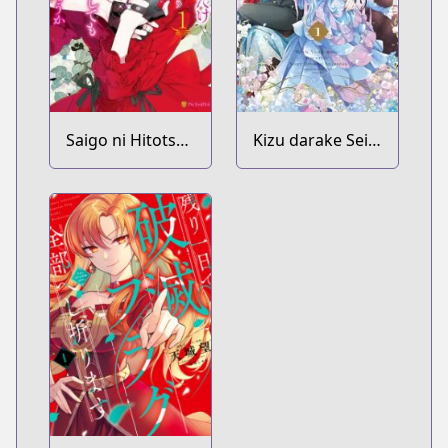
Saigo ni Hitotsu
Kizu darake Seijo
dake Onegai
yori Houfuku wo
shitemo Yoroshii
Komete
deshou ka