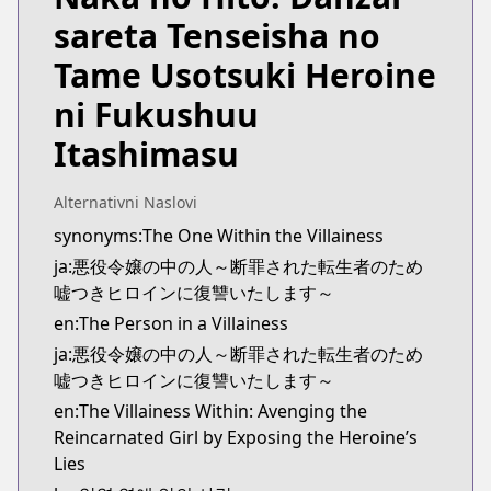
https://comic.pixiv.net/works/7926
sareta Tenseisha no
Kitsu
Kitsu
Tame Usotsuki Heroine
https://kitsu.app/manga/62295
ni Fukushuu
MangaUpdates
MangaUpdates
Itashimasu
https://www.mangaupdates.com/series.html?id=1
novelUpdates
Alternativni Naslovi
novelUpdates
synonyms:The One Within the Villainess
https://www.novelupdates.com/series/akuyaku-rei
ja:悪役令嬢の中の人～断罪された転生者のため
Book☆Walker
嘘つきヒロインに復讐いたします～
Book☆Walker
https://bookwalker.jp/series/354096/list
en:The Person in a Villainess
ja:悪役令嬢の中の人～断罪された転生者のため
嘘つきヒロインに復讐いたします～
en:The Villainess Within: Avenging the
Reincarnated Girl by Exposing the Heroine’s
Lies