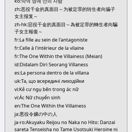
ko:악역 영애 안의 사람
zh:恶役千金的真面目～为被定罪的转生者向骗子
女主报复～
zh-hk:惡役千金的真面目～為被定罪的轉生者向騙
子女主報復～
fr:La fille au sein de l'antagoniste
fr:Celle à l'intérieur de la vilaine
fr:The One Within the Villainess (Meian)
id:Didalam Diri Seorang Villaness
es:La persona dentro de la villana
uk:Та, що всередині лиходійки
vi:Kẻ cư ngụ bên trong ác nữ
vi:Ác Nữ chuyển sinh
en:The One Within the Villainess
ja:悪役令嬢の中の人
ja-ro:Akuyaku Reijou no Naka no Hito: Danzai
sareta Tenseisha no Tame Usotsuki Heroine ni