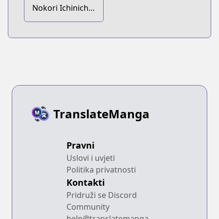
Nokori Ichinichi
de Hametsu Flag
Zenbu
Heshiorimasu:
Zamaa RTA
Kiroku 24Hr.
TranslateManga
Pravni
Uslovi i uvjeti
Politika privatnosti
Kontakti
Pridruži se Discord
Community
help@translatemanga.