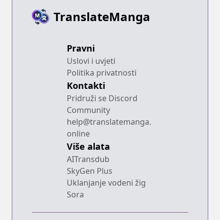
TranslateManga
Pravni
Uslovi i uvjeti
Politika privatnosti
Kontakti
Pridruži se Discord
Community
help@translatemanga.
online
Više alata
AITransdub
SkyGen Plus
Uklanjanje vodeni žig
Sora