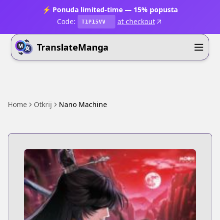
⚡ Ponuda limited-time — 15% popusta
Code:
at checkout
T1P15VV
TranslateManga
Home
Otkrij
Nano Machine