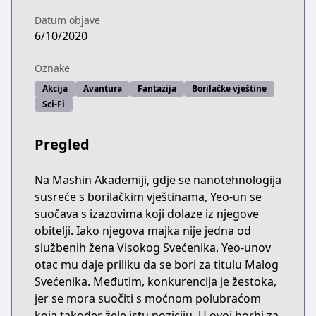
Datum objave
6/10/2020
Oznake
Akcija
Avantura
Fantazija
Borilačke vještine
Sci-Fi
Pregled
Na Mashin Akademiji, gdje se nanotehnologija
susreće s borilačkim vještinama, Yeo-un se
suočava s izazovima koji dolaze iz njegove
obitelji. Iako njegova majka nije jedna od
službenih žena Visokog Svećenika, Yeo-unov
otac mu daje priliku da se bori za titulu Malog
Svećenika. Međutim, konkurencija je žestoka,
jer se mora suočiti s moćnom polubraćom
koja također žele istu poziciju. U ovoj borbi za