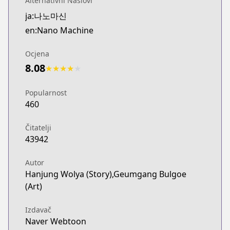
Alternativni Naslovi
WEBTOON
ja:나노마신
https://www.webtoons.com/fr/fantasy/nano-mashin
en:Nano Machine
WEBTOON
WEBTOON
Ocjena
https://www.webtoons.com/en/action/nano-machin
8.08
Naver Webtoon
★
★
★
★
★
Naver Webtoon
https://comic.naver.com/webtoon/list?titleId=7472
Popularnost
460
Čitatelji
43942
Autor
Hanjung Wolya (Story),Geumgang Bulgoe
(Art)
Izdavač
Naver Webtoon