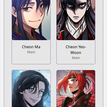
Cheon Ma
Cheon Yeo-
Main
Woon
Main