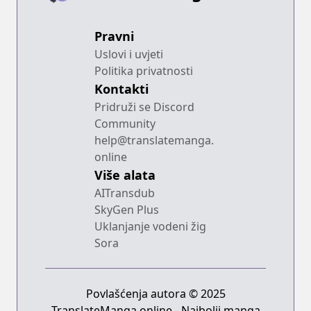
Pravni
Uslovi i uvjeti
Politika privatnosti
Kontakti
Pridruži se Discord
Community
help@translatemanga.
online
Više alata
AITransdub
SkyGen Plus
Uklanjanje vodeni žig
Sora
Povlašćenja autora © 2025
TranslateManga.online - Najbolji manga