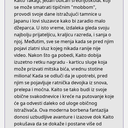
Kaito Takagi, jedan običan srednjoškolac koji
se može smatrati tipičnim "mobbom",
provodi svoje dane istražujući tamnice u
Japanu i lovi sluzavce kako bi zaradio malo
džeparca. U isto vreme, izdaleka gleda svoju
najbolju prijateljicu, kraljicu razreda, i sanja o
njoj. Međutim, sve se menja kada se pred njim
pojavi zlatni sluz kojeg nikada ranije nije
video. Nakon što ga pobedi, Kaito dobija
izuzetno retku nagradu - karticu sluge koja
može prizvati mitska bića, vrednu stotine
miliona! Kada se odluči da je upotrebi, pred
njim se pojavljuje ratnička devojka iz snova,
prelepa i moćna. Kaito se tako budi iz svoje
obične svakodnevice i kreće na putovanje koje
će ga odvesti daleko od uloge običnog
istraživača. Ova moderna borbena fantazija
donosi uzbudljive avanture i izazove dok Kaito
pokušava da se dokaže i postane više od