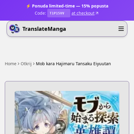
⚡ Ponuda limited-time — 15% popusta
Code:
at checkout
T1P15VV
TranslateManga
Home
Otkrij
Mob kara Hajimaru Tansaku Eiyuutan