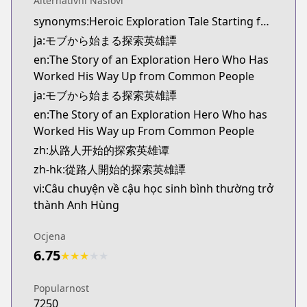
Alternativni Naslovi
Kitsu
synonyms:Heroic Exploration Tale Starting from Mob
https://kitsu.app/manga/69397
ja:モブから始まる探索英雄譚
MangaUpdates
MangaUpdates
en:The Story of an Exploration Hero Who Has
https://www.mangaupdates.com/series.html?id=h
Worked His Way Up from Common People
novelUpdates
ja:モブから始まる探索英雄譚
novelUpdates
en:The Story of an Exploration Hero Who has
https://www.novelupdates.com/series/heroic-expl
Worked His Way up From Common People
Book☆Walker
zh:从路人开始的探索英雄谭
Book☆Walker
zh-hk:從路人開始的探索英雄譚
https://bookwalker.jp/series/336783/list
vi:Câu chuyện về cậu học sinh bình thường trở
thành Anh Hùng
Ocjena
6.75
★
★
★
★
★
Popularnost
7250