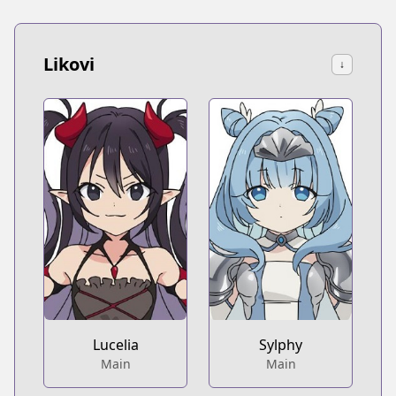
Likovi
↓
Lucelia
Sylphy
Main
Main