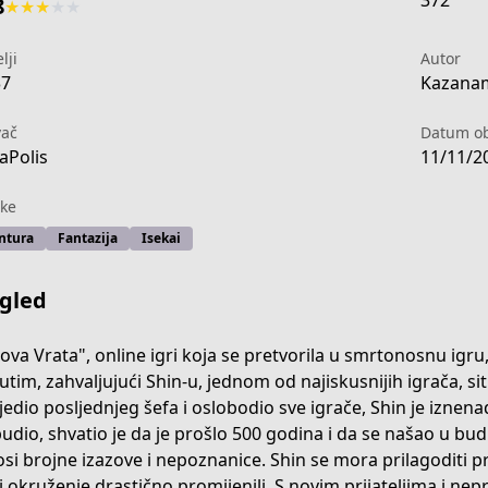
372
8
★
★
★
★
★
lji
Autor
37
Kazanam
vač
Datum ob
aPolis
11/11/2
ke
ntura
Fantazija
Isekai
gled
ova Vrata", online igri koja se pretvorila u smrtonosnu igru,
tim, zahvaljujući Shin-u, jednom od najiskusnijih igrača, sit
jedio posljednjeg šefa i oslobodio sve igrače, Shin je iznena
-93eb-4025-ae39-33d47b1160e0
udio, shvatio je da je prošlo 500 godina i da se našao u bu
si brojne izazove i nepoznanice. Shin se mora prilagoditi pr
 i okruženje drastično promijenili. S novim prijateljima i nep