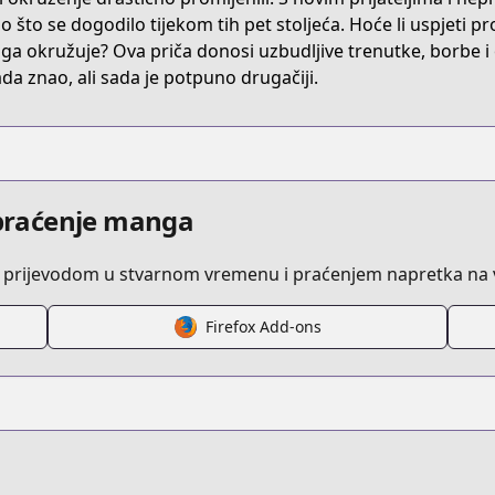
io što se dogodilo tijekom tih pet stoljeća. Hoće li uspjeti p
 ga okružuje? Ova priča donosi uzbudljive trenutke, borbe i ot
da znao, ali sada je potpuno drugačiji.
i praćenje manga
 prijevodom u stvarnom vremenu i praćenjem napretka na v
Firefox Add-ons