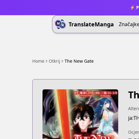
⚡ P
TranslateManga
Značajk
Home
Otkrij
The New Gate
Th
Alter
ja:T
Ocje