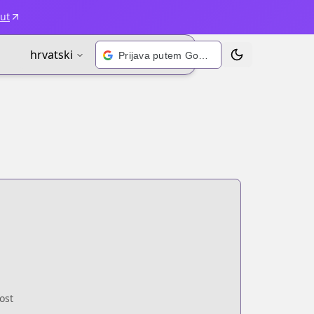
ut
hrvatski
Prijava putem Googlea
Prebaci temu
ost