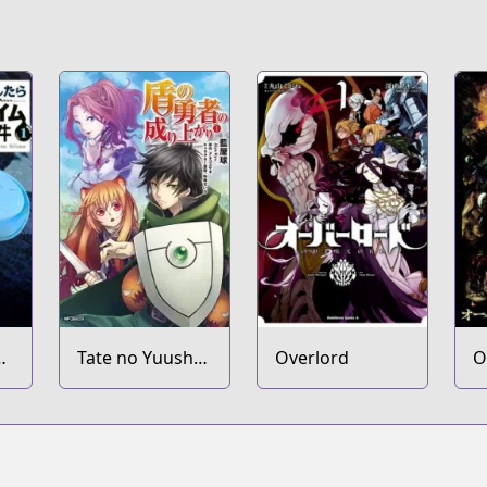
Tate no Yuusha
Overlord
O
en
no Nariagari