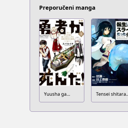
Preporučeni manga
Yuusha ga
Tensei shitara
Shinda!:
Slime Datta K
Murabito no
Ore ga Hotta
Otoshiana ni