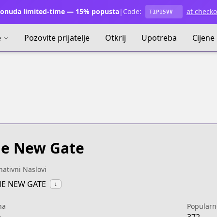
onuda limited-time — 15% popusta
|
Code:
at checko
T1P15VV
e
Pozovite prijatelje
Otkrij
Upotreba
Cijene
e New Gate
nativni Naslovi
HE NEW GATE
↓
na
Popularn