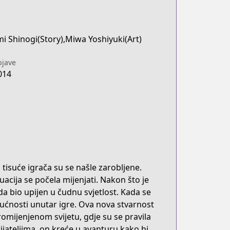
i Shinogi(Story),Miwa Yoshiyuki(Art)
jave
014
 tisuće igrača su se našle zarobljene.
uacija se počela mijenjati. Nakon što je
da bio upijen u čudnu svjetlost. Kada se
dućnosti unutar igre. Ova nova stvarnost
omijenjenom svijetu, gdje su se pravila
rijateljima, on kreće u avanturu kako bi