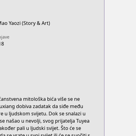
ao Yaozi (Story & Art)
jave
18
ičanstvena mitološka bića više se ne
buxiang dobiva zadatak da siđe među
 u ljudskom svijetu. Dok se snalazi u
 našao u nevolji, svog prijatelja Tuyea
akođer pali u ljudski svijet. Što će se
se vrate u svoj svijet ili će se suočiti s