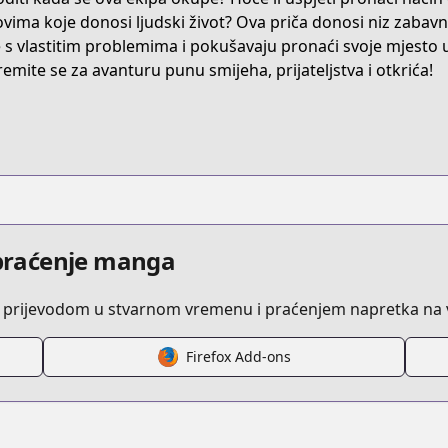
there-are-beasts
ovima koje donosi ljudski život? Ova priča donosi niz zabavn
 s vlastitim problemima i pokušavaju pronaći svoje mjesto u 
remite se za avanturu punu smijeha, prijateljstva i otkrića!
329
s.html?id=2bhneix
i praćenje manga
 prijevodom u stvarnom vremenu i praćenjem napretka na v
Firefox Add-ons