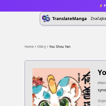
⚡ P
TranslateManga
Značajk
Home
Otkrij
You Shou Yan
Yo
Alter
syno
Ocje