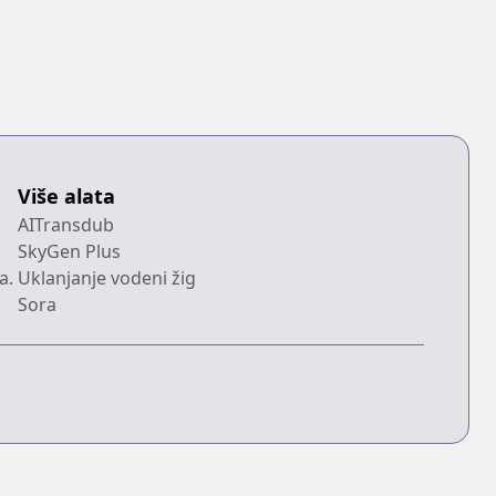
Više alata
AITransdub
SkyGen Plus
a.
Uklanjanje vodeni žig
Sora