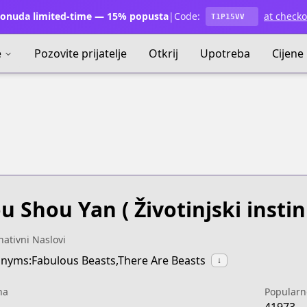
onuda limited-time — 15% popusta
|
Code:
at checko
T1P15VV
e
Pozovite prijatelje
Otkrij
Upotreba
Cijene
u Shou Yan
( Životinjski instin
nativni Naslovi
nyms:Fabulous Beasts,There Are Beasts
↓
na
Popularn