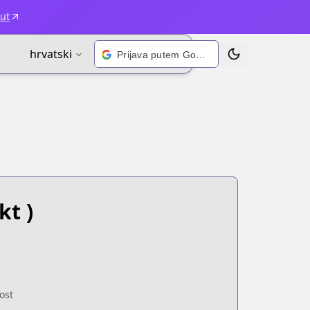
ut
hrvatski
Prijava putem Googlea
Prebaci temu
kt )
ost