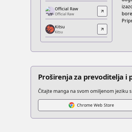
https://www.anime-planet.com/manga/
izaz
Official Raw
Official Raw
bore
Official Raw
Official Raw
Prip
Kitsu
https://manga.bilibili.com/detail/mc29
Kitsu
Kitsu
Kitsu
https://kitsu.app/manga/you-shou-yan
MangaUpdates
MangaUpdates
https://www.mangaupdates.com/serie
Proširenja za prevoditelja 
Čitajte manga na svom omiljenom jeziku s
Chrome Web Store