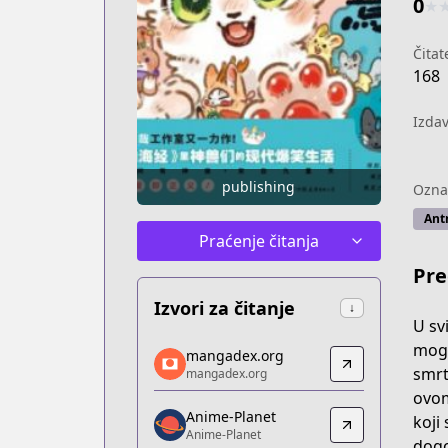
0
★
Čitate
168
Izda
publishing
Ozna
Ant
Praćenje čitanja
Pre
Izvori za čitanje
↓
U sv
mangadex.org
mogu
mangadex.org
mangadex.org
smrt
mangadex.org
https://mangadex.org/title/151bca3e
ovom
Anime-Planet
Anime-Planet
koji 
Anime-Planet
Anime-Planet
dogo