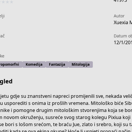
41973
★
★
★
★
lji
Autor
Xuexia M
vač
Datum ob
12/1/20
ke
ropomorfni
Komediја
Fantazija
Mitologija
gled
ijetu gdje su znanstveni napreci promijenili sve, nekada vel
 usporediti s onima iz prošlih vremena. Mitološko biće Si
nike i pomogne drugim mitološkim stvorenjima koja se bore
-db98-4ad2-8d8d-239943b91437
 novom okruženju, susreće svog starog kolegu Pixiua koji se
se bori s lošom srećom, te braću Jue, zlato i srebro, koji su t
diti kada se ova ekipa okupe? Hoće li uspjeti pronaći način da 