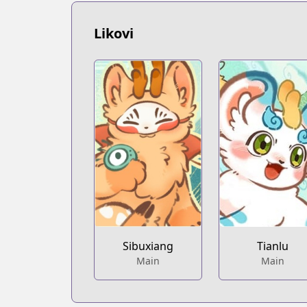
Likovi
Sibuxiang
Tianlu
Main
Main