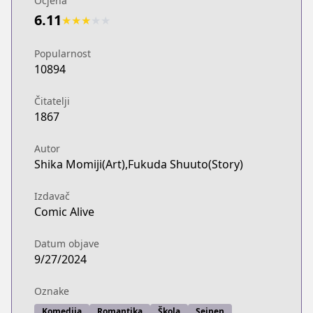
Ocjena
6.11
★
★
★
★
★
Popularnost
10894
Čitatelji
1867
Autor
Shika Momiji(Art),Fukuda Shuuto(Story)
Izdavač
Comic Alive
Datum objave
9/27/2024
Oznake
Komediја
Romantika
Škola
Seinen