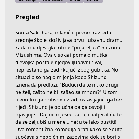
Pregled
Souta Sakuhara, mladić u prvom razredu
srednje škole, doživljava prvu ljubavnu dramu
kada mu djevojku otme "prijateljica" Shizuno
Mizushima. Ova visoka i pomalo muška
djevojka postaje njegov ljubavni rival,
neprestano ga zadirkujući zbog gubitka. No,
situacija se naglo mijenja kada Shizuno
iznenada predloži: "Budući da te nitko drugi
ne želi, zašto ne bi izašao sa mnom?" U tom
trenutku ga pritisne uz zid, ostavljajući ga bez
riječi. Shizuno je odlučna da ga osvoji i
izjavljuje: "Daj mi mjesec dana, i natjerat ću te
da se zaljubiš u mene... neću te lako pustiti!"
Ova romantična komedija prati kako se Souta
suočava s neobičnim izazovima dok se bori s