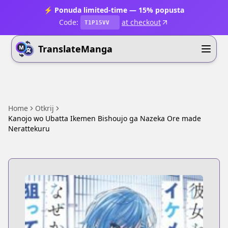
⚡ Ponuda limited-time — 15% popusta
Code:
at checkout
T1P15VV
TranslateManga
Home
Otkrij
Kanojo wo Ubatta Ikemen Bishoujo ga Nazeka Ore made
Nerattekuru