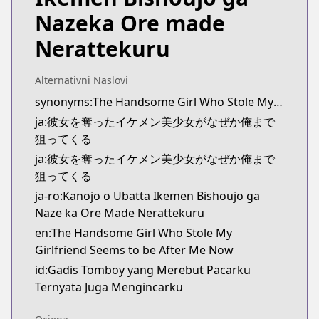
https://comic-walker.com/detail/KC_005927_S
Nazeka Ore made
MangaUpdates
MangaUpdates
Nerattekuru
https://www.mangaupdates.com/series.html?id=d
novelUpdates
Alternativni Naslovi
novelUpdates
synonyms:The Handsome Girl Who Stole My Girlfriend Seems to Be after Me Now
https://www.novelupdates.com/series/the-handsom
ja:彼女を奪ったイケメン美少女がなぜか俺まで
Book☆Walker
狙ってくる
Book☆Walker
https://bookwalker.jp/series/526625
ja:彼女を奪ったイケメン美少女がなぜか俺まで
狙ってくる
ja-ro:Kanojo o Ubatta Ikemen Bishoujo ga
Naze ka Ore Made Nerattekuru
en:The Handsome Girl Who Stole My
Girlfriend Seems to be After Me Now
id:Gadis Tomboy yang Merebut Pacarku
Ternyata Juga Mengincarku