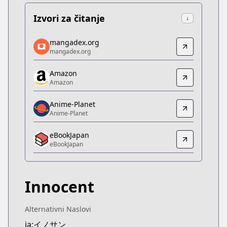
Izvori za čitanje
↓
mangadex.org
mangadex.org
mangadex.org
mangadex.org
https://mangadex.org/title/fa85b2aa-370c-41c5-9
Amazon
Amazon
Amazon
Amazon
https://www.amazon.co.jp/dp/B075712LX3
Anime-Planet
Anime-Planet
Anime-Planet
Anime-Planet
eBookJapan
https://www.anime-planet.com/manga/innocent
eBookJapan
eBookJapan
eBookJapan
https://ebookjapan.yahoo.co.jp/books/236542/
Innocent
Official Raw
Official Raw
https://youngjump.jp/innocent/
Alternativni Naslovi
Kitsu
ja:イノサン