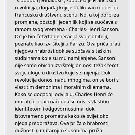
"slobodu i jednakost", započela je Francuska
revolucija, događaj koji je oblikovao modernu
francusku društvenu scenu. No, u toj borbi za
promjene, postoji i jedan lik koji se suočava s
tamom svog vremena - Charles-Henri Sanson.
On je bio četvrta generacija svoje obitelji,
poznate kao izvršitelji u Parizu. Ova priča prati
njegovu hrabrost dok se suočava s teškim
sudbinama koje su mu namijenjene. Sanson
nije samo običan izvršitelj; on nosi težak teret
svoje uloge u društvu koje se mijenja. Dok
revolucija donosi nadu mnogima, on se bori s
vlastitim demonima i moralnim dilemama.
Kako se događaji odvijaju, Charles-Henri će
morati pronaći način da se nosi s vlastitim
identitetom i odgovornostima, dok
istovremeno promatra kako se svijet oko
njega preobražava. Ova priča o hrabrosti,
dužnosti i unutarnjim sukobima pruža