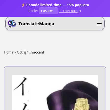
⚡ Ponuda limited-time — 15% popusta
Code:
at checkout
T1P15VV
TranslateManga
Home
Otkrij
Innocent