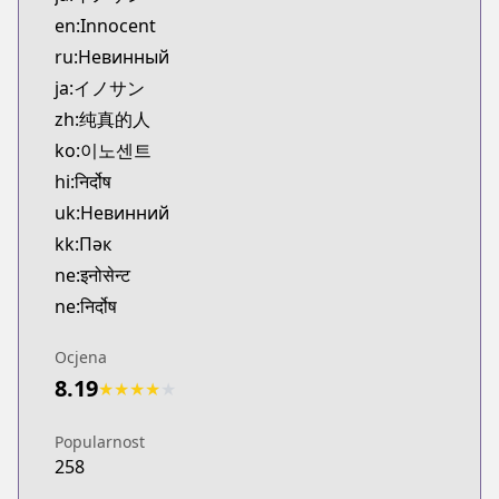
Kitsu
en:Innocent
https://kitsu.app/manga/25489
ru:Невинный
CDJapan
ja:イノサン
CDJapan
zh:纯真的人
https://www.anime-planet.com/manga/https://ww
MangaUpdates
ko:이노센트
MangaUpdates
hi:निर्दोष
https://www.mangaupdates.com/series.html?id=9
uk:Невинний
Book☆Walker
kk:Пәк
Book☆Walker
ne:इनोसेन्ट
https://bookwalker.jp/series/16067/list
ne:निर्दोष
Official English
Official English
Ocjena
https://www.darkhorse.com/Books/3007-204/Inn
8.19
★
★
★
★
★
Popularnost
258