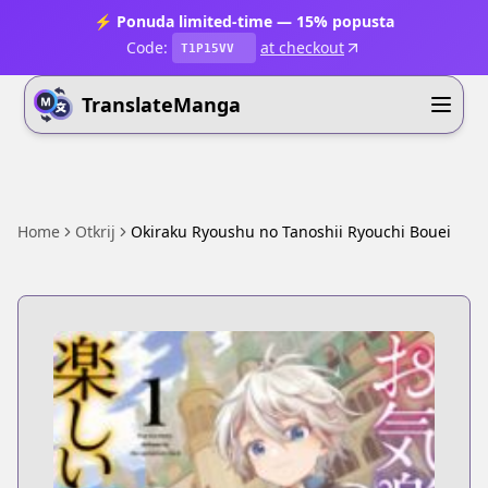
⚡ Ponuda limited-time — 15% popusta
Code:
at checkout
T1P15VV
TranslateManga
Home
Otkrij
Okiraku Ryoushu no Tanoshii Ryouchi Bouei