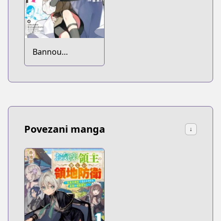
Bannou
"Murazukuri"
Cheat de
Otegaru Slow
Life: Mura desu
ga Nani ka?
Povezani manga
↓