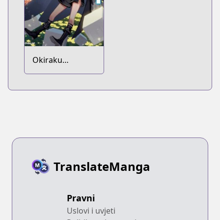
Okiraku
Ryoushu no
Tanoshii Ryouchi
Bouei: Seisankei
Majutsu de Na
mo Naki Mura
wo Saikyou no
Jousai Toshi ni
TranslateManga
Pravni
Uslovi i uvjeti