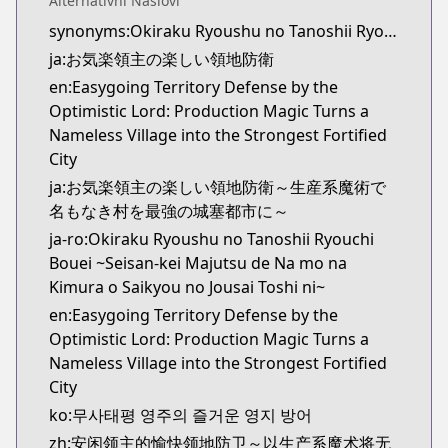
Alternativni Naslovi
Kitsu
synonyms:Okiraku Ryoushu no Tanoshii Ryouchi Bouei: Seisankei Majutsu de Na mo Naki Mura wo Saikyou no Jousai Toshi ni,Fun Territory Defense by the Optimistic Lord
https://kitsu.app/manga/65012
ja:お気楽領主の楽しい領地防衛
CDJapan
CDJapan
en:Easygoing Territory Defense by the
https://www.anime-planet.com/manga/https://
Optimistic Lord: Production Magic Turns a
MangaUpdates
Nameless Village into the Strongest Fortified
MangaUpdates
City
https://www.mangaupdates.com/series.html?id=1
ja:お気楽領主の楽しい領地防衛～生産系魔術で
novelUpdates
名もなき村を最強の城塞都市に～
novelUpdates
ja-ro:Okiraku Ryoushu no Tanoshii Ryouchi
https://www.novelupdates.com/series/fun-territory
Bouei ~Seisan-kei Majutsu de Na mo na
Book☆Walker
Kimura o Saikyou no Jousai Toshi ni~
Book☆Walker
en:Easygoing Territory Defense by the
https://bookwalker.jp/series/342851/list
Optimistic Lord: Production Magic Turns a
Official English
Nameless Village into the Strongest Fortified
Official English
City
https://sevenseasentertainment.com/series/easygoi
ko:무사태평 영주의 즐거운 영지 방어
zh:安闲领主的愉快领地防卫～以生产系魔术将无