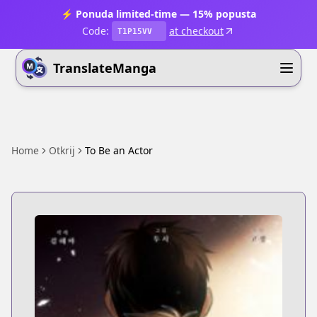
⚡ Ponuda limited-time — 15% popusta
Code:
at checkout
T1P15VV
TranslateManga
Home
Otkrij
To Be an Actor