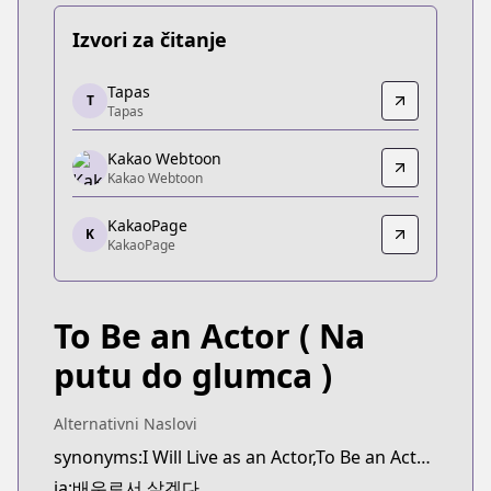
Izvori za čitanje
Tapas
Tapas
T
Tapas
Tapas
https://tapas.io/series/to-be-an-actor/info
Kakao Webtoon
Kakao Webtoon
Kakao Webtoon
Kakao Webtoon
https://webtoon.kakao.com/content/배우로서-살
KakaoPage
K
KakaoPage
KakaoPage
KakaoPage
https://page.kakao.com/content/60269069
To Be an Actor
( Na
putu do glumca )
Alternativni Naslovi
synonyms:I Will Live as an Actor,To Be an Actor,Baeu-roseo Salgetda,Be the Actor
ja:배우로서 살겠다