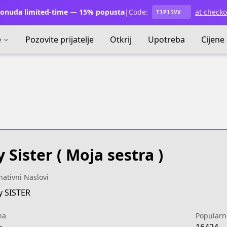
onuda limited-time — 15% popusta
|
Code:
at checko
T1P15VV
e
Pozovite prijatelje
Otkrij
Upotreba
Cijene
 Sister
( Moja sestra )
nativni Naslovi
y SISTER
na
Popularn