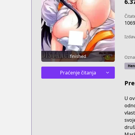
6.3
Čitate
106
Izda
finished
Ozna
Hen
Praćenje čitanja
Pre
U ov
odno
vlas
svoj
druš
Mark