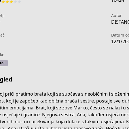
16424
7
★
★
★
★
★
lji
Autor
9
DISTANC
vač
Datum ob
12/1/20
ke
tai
gled
oj priči pratimo brata koji se suočava s neobičnim i složeni
s, koji je započeo kao obična braća i sestre, postaje sve dubl
titim emocijama. Brat, koji se zove Marko, često se nalazi u s
e osjećaje i granice. Njegova sestra, Ana, također osjeća neku
tvenih normi i očekivanja koja dolaze s takvim osjećajima. K
o i Ana istražuju što njihova veza zapravo znači. Hoće li us