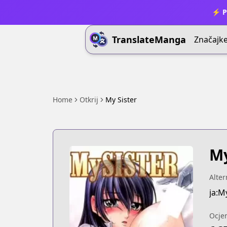
⚡ P
TranslateManga
Značajk
Home
Otkrij
My Sister
My
Alter
ja:M
Ocje