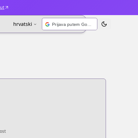
ut
hrvatski
Prijava putem Googlea
Prebaci temu
ost