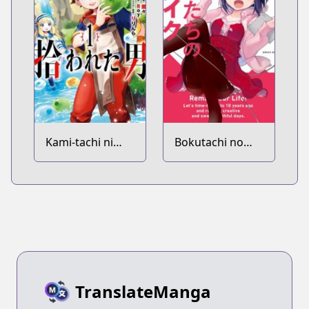
shiteshimatta...
Kami-tachi ni
Bokutachi no
Hirowareta
Remake
Otoko
TranslateManga