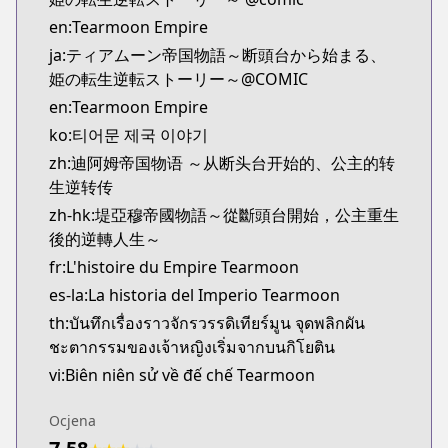
en:Tearmoon Empire
ja:ティアムーン帝国物語～断頭台から始まる、
姫の転生逆転ストーリー～@COMIC
en:Tearmoon Empire
ko:티어문 제국 이야기
zh:迪阿姆帝国物语 ～从断头台开始的、公主的转
生逆转传
zh-hk:堤亞穆帝國物語～從斷頭台開始，公主重生
後的逆轉人生～
fr:L'histoire du Empire Tearmoon
es-la:La historia del Imperio Tearmoon
th:บันทึกเรื่องราวจักรวรรดิเทียร์มูน จุดพลิกผัน
ชะตากรรมของเจ้าหญิงเริ่มจากบนกิโยติน
vi:Biên niên sử về đế chế Tearmoon
Ocjena