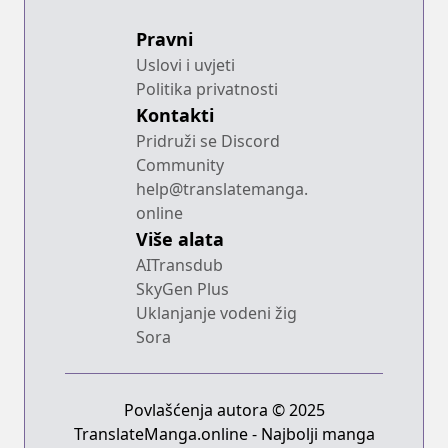
Pravni
Uslovi i uvjeti
Politika privatnosti
Kontakti
Pridruži se Discord
Community
help@translatemanga.
online
Više alata
AITransdub
SkyGen Plus
Uklanjanje vodeni žig
Sora
Povlašćenja autora © 2025
TranslateManga.online - Najbolji manga