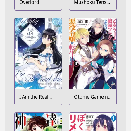
Overlord
Mushoku Tensei:
Isekai Ittara
Honki Dasu
I Am the Real
Otome Game no
One
Hametsu Flag
shika Nai
Akuyaku Reijou
ni Tensei