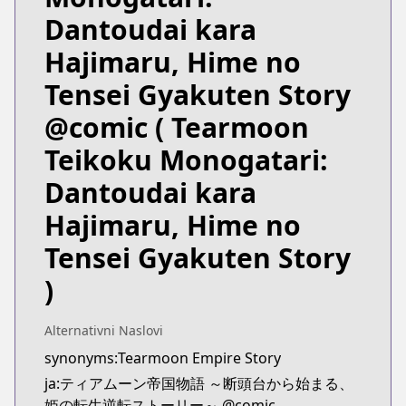
https://www.mangaupdates.com/series.html?id=t
Dantoudai kara
Hajimaru, Hime no
Tensei Gyakuten Story
@comic
( Tearmoon
Teikoku Monogatari:
Dantoudai kara
Hajimaru, Hime no
Tensei Gyakuten Story
)
Alternativni Naslovi
synonyms:Tearmoon Empire Story
ja:ティアムーン帝国物語 ～断頭台から始まる、
姫の転生逆転ストーリー～ @comic