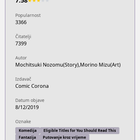
7.58
★
★
★
★
★
Popularnost
3366
Čitatelji
7399
Autor
Mochitsuki Nozomu(Story),Morino Mizu(Art)
Izdavač
Comic Corona
Datum objave
8/12/2019
Oznake
Komediја
Eligible Titles for You Should Read This
Fantazija
Putovanje kroz vrijeme