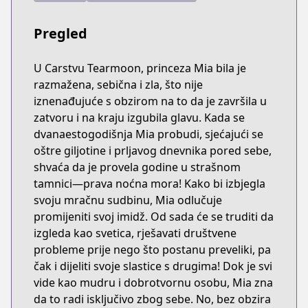
Pregled
U Carstvu Tearmoon, princeza Mia bila je
razmažena, sebična i zla, što nije
iznenađujuće s obzirom na to da je završila u
zatvoru i na kraju izgubila glavu. Kada se
dvanaestogodišnja Mia probudi, sjećajući se
oštre giljotine i prljavog dnevnika pored sebe,
shvaća da je provela godine u strašnom
tamnici—prava noćna mora! Kako bi izbjegla
svoju mračnu sudbinu, Mia odlučuje
promijeniti svoj imidž. Od sada će se truditi da
izgleda kao svetica, rješavati društvene
probleme prije nego što postanu preveliki, pa
čak i dijeliti svoje slastice s drugima! Dok je svi
vide kao mudru i dobrotvornu osobu, Mia zna
da to radi isključivo zbog sebe. No, bez obzira