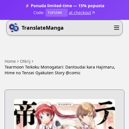
⚡ Ponuda limited-time — 15% popusta
Code:
at checkout
T1P15VV
TranslateManga
Home
Otkrij
Tearmoon Teikoku Monogatari: Dantoudai kara Hajimaru,
Hime no Tensei Gyakuten Story @comic