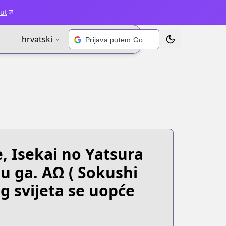
ut
hrvatski
Prijava putem Googlea
Prebaci temu
, Isekai no Yatsura
su ga. ΑΩ
( Sokushi
og svijeta se uopće