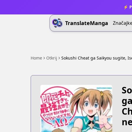
⚡ P
TranslateManga
Značajk
Home
Otkrij
Sokushi Cheat ga Saikyou sugite, I
So
ga
Ch
ne