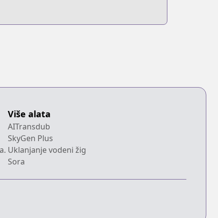
Više alata
AITransdub
SkyGen Plus
a.
Uklanjanje vodeni žig
Sora