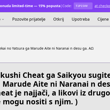
onuda limited-time — 15% popusta
|
Code:
at checko
T1P15VV
e
Pozovite prijatelje
Otkrij
Upotreba
Cijene
sekai no Yatsura ga Marude Aite ni Naranai n desu ga. ΑΩ
kushi Cheat ga Saikyou sugite
 Marude Aite ni Naranai n de
eat je najjači, a likovi iz drug
 mogu nositi s njim. )