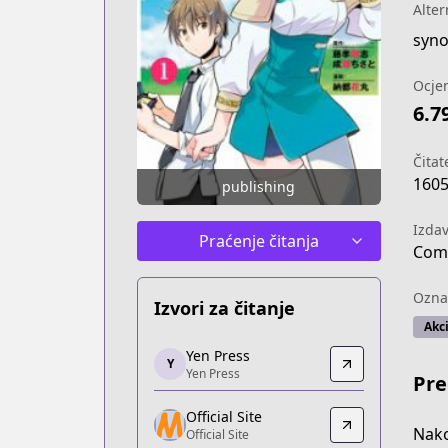
Alter
syno
Ocje
6.7
Čitate
160
publishing
Izda
Praćenje čitanja
Comi
Ozna
Izvori za čitanje
Akci
Yen Press
Yen Press
Y
Yen Press
Yen Press
Pre
https://yenpress.com/series/my-instan
Official Site
Official Site
Nako
Official Site
Official Site