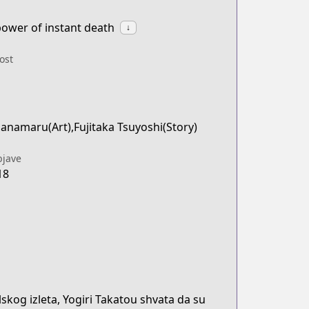
ower of instant death
↓
ost
anamaru(Art),Fujitaka Tsuyoshi(Story)
jave
18
rld-stands-a-chance-against-me-ao
kog izleta, Yogiri Takatou shvata da su