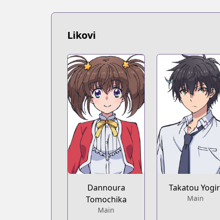
Likovi
Dannoura
Takatou Yogir
Main
Tomochika
Main