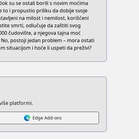
 Dok su se ostali borili s novim moćima
 to i propustio priliku da dobije svoje
avljeni na milost i nemilost, korišćeni
ite smrti, odlučuje da zaštiti svog
ld-stands-a-chance-against-me-manga
1000 čudovište, a njegova tajna moć
o, postoji jedan problem – mora ostati
 situacijom i hoće li uspeti da preživi?
iše platformi.
Edge Add-ons