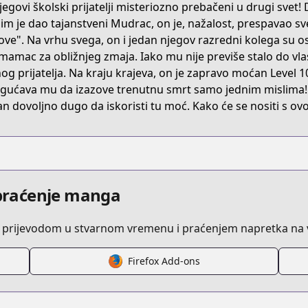
njegovi školski prijatelji misteriozno prebačeni u drugi svet!
sokushicheat/
 im je dao tajanstveni Mudrac, on je, nažalost, prespavao sve
ove". Na vrhu svega, on i jedan njegov razredni kolega su ost
mamac za obližnjeg zmaja. Iako mu nije previše stalo do vlast
t-death-ability-is-so-overpowered-no-one-in-this-other-wor
nog prijatelja. Na kraju krajeva, on je zapravo moćan Level 
ućava mu da izazove trenutnu smrt samo jednim mislima! N
n dovoljno dugo da iskoristi tu moć. Kako će se nositi s ovom
i praćenje manga
 prijevodom u stvarnom vremenu i praćenjem napretka na v
Firefox Add-ons