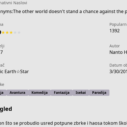
nativni Naslovi
nyms:The other world doesn't stand a chance against the p
na
Popularn
1392
9
★
★
★
★
★
lji
Autor
57
Nanto H
vač
Datum ob
c Earth☆Star
3/30/20
ke
ja
Avantura
Komediја
Fantazija
Isekai
Parodija
gled
t-death-ability-is-so-overpowered-no-one-in-this-other-wo
n što se probudio usred potpune zbrke i haosa tokom škols