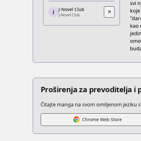
svi 
https://www.comic-earthstar.jp/detail/
J-Novel Club
koje
J
J-Novel Club
J-Novel Club
"dar
J-Novel Club
kao 
https://j-novel.club/series/my-instan
jedi
omog
buda
Proširenja za prevoditelja 
Čitajte manga na svom omiljenom jeziku s
Chrome Web Store