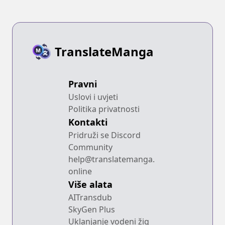
TranslateManga
Pravni
Uslovi i uvjeti
Politika privatnosti
Kontakti
Pridruži se Discord
Community
help@translatemanga.
online
Više alata
AITransdub
SkyGen Plus
Uklanjanje vodeni žig