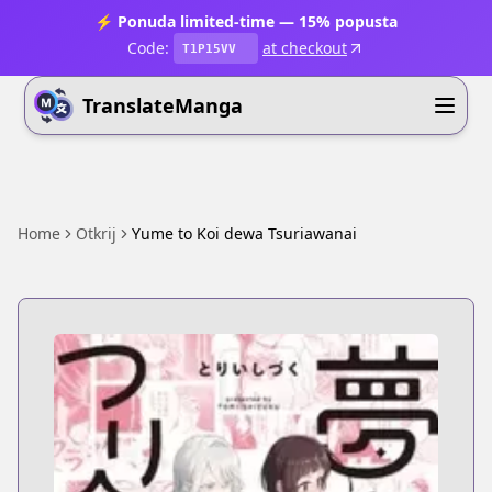
⚡ Ponuda limited-time — 15% popusta
Code:
at checkout
T1P15VV
TranslateManga
Home
Otkrij
Yume to Koi dewa Tsuriawanai