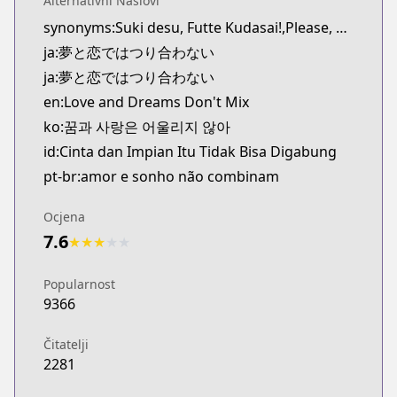
Alternativni Naslovi
Kitsu
synonyms:Suki desu, Futte Kudasai!,Please, Break My Heart!
https://kitsu.app/manga/73502
ja:夢と恋ではつり合わない
MangaUpdates
MangaUpdates
ja:夢と恋ではつり合わない
https://www.mangaupdates.com/series.html?id=
en:Love and Dreams Don't Mix
Book☆Walker
ko:꿈과 사랑은 어울리지 않아
Book☆Walker
id:Cinta dan Impian Itu Tidak Bisa Digabung
https://bookwalker.jp/series/538014
pt-br:amor e sonho não combinam
Ocjena
7.6
★
★
★
★
★
Popularnost
9366
Čitatelji
2281