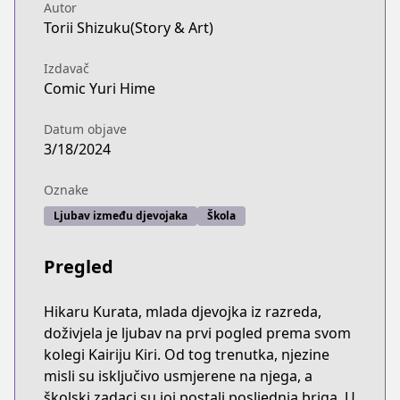
Autor
Torii Shizuku(Story & Art)
Izdavač
Comic Yuri Hime
Datum objave
3/18/2024
Oznake
Ljubav između djevojaka
Škola
Pregled
Hikaru Kurata, mlada djevojka iz razreda,
doživjela je ljubav na prvi pogled prema svom
kolegi Kairiju Kiri. Od tog trenutka, njezine
misli su isključivo usmjerene na njega, a
školski zadaci su joj postali posljednja briga. U