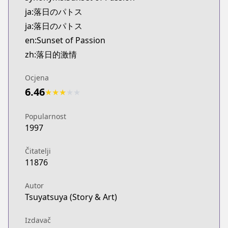
Kitsu
ja:落日のパトス
https://kitsu.app/manga/40478
ja:落日のパトス
MangaUpdates
en:Sunset of Passion
MangaUpdates
zh:落日的激情
https://www.mangaupdates.com/series.html?id=
Book☆Walker
Ocjena
Book☆Walker
6.46
https://bookwalker.jp/series/52038/list
★
★
★
★
★
Popularnost
1997
Čitatelji
11876
Autor
Tsuyatsuya (Story & Art)
Izdavač