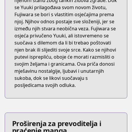
njenom stanu zbog tankih zidova zgrade. Dok
se Yuuki prilagođava svom novom životu,
Fujiwara se bori s vlastitim osjećajima prema
njoj. Njihov odnos postaje sve složeniji, jer se
između njih stvara neobična veza. Fujiwara se
osjeća privučeno Yuuki, ali istovremeno se
suočava s dilemom da li bi trebao poštovati
njen brak ili slijediti svoje srce. Kako se njihovi
putevi isprepliću, oboje će morati razmisliti o
svojim željama i granicama. Ova priča donosi
mješavinu nostalgije, ljubavi i unutarnjih
sukoba, dok se likovi suočavaju s
posljedicama svojih odluka.
Proširenja za prevoditelja i
praćenje manga