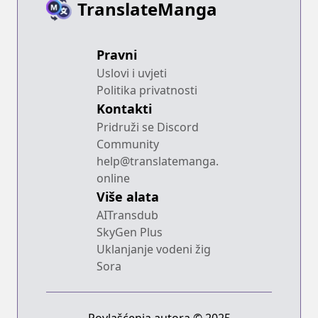
TranslateManga
Pravni
Uslovi i uvjeti
Politika privatnosti
Kontakti
Pridruži se Discord
Community
help@translatemanga.
online
Više alata
AITransdub
SkyGen Plus
Uklanjanje vodeni žig
Sora
Povlašćenja autora © 2025