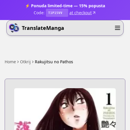
⚡ Ponuda limited-time — 15% popusta
Code:
at checkout
T1P15VV
TranslateManga
Home
Otkrij
Rakujitsu no Pathos