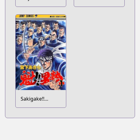
nin no Isai no
Kitan: Fate/type
Majo wa
Redline
Koroshiau
Sakigake!!
Otokojuku