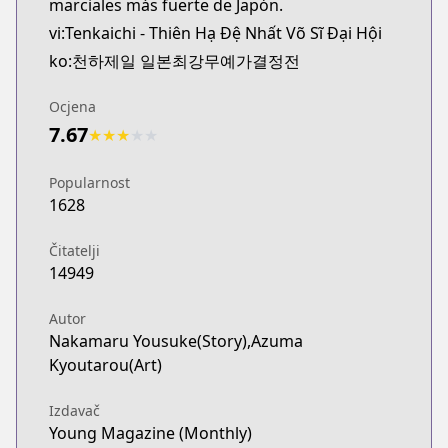
marciales más fuerte de Japón.
vi:Tenkaichi - Thiên Hạ Đệ Nhất Võ Sĩ Đại Hội
ko:천하제일 일본최강무예가결정전
Ocjena
7.67
★
★
★
★
★
Popularnost
1628
Čitatelji
14949
Autor
Nakamaru Yousuke(Story),Azuma
Kyoutarou(Art)
Izdavač
Young Magazine (Monthly)