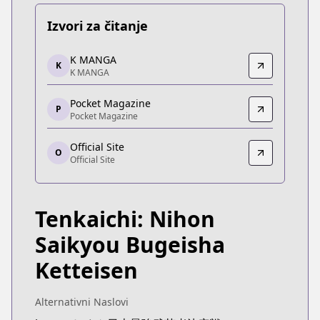
Izvori za čitanje
K MANGA
K MANGA
K
K MANGA
K MANGA
https://kmanga.kodansha.com/title/10585/episod
Pocket Magazine
Pocket Magazine
P
Pocket Magazine
Pocket Magazine
https://pocket.shonenmagazine.com/episode/32
Official Site
O
Official Site
Official Site
Official Site
https://yanmaga.jp/comics/%E3%83%86%E
Tenkaichi: Nihon
Saikyou Bugeisha
Ketteisen
Alternativni Naslovi