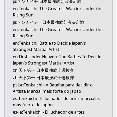
ja:テンカイチ 日本最強武芸者決定戦
en:Tenkaichi: The Greatest Warrior Under the
Rising Sun
ja:テンカイチ 日本最強武芸者決定戦
en:Tenkaichi: The Greatest Warrior Under the
Rising Sun
en:Tenkaichi: Battle to Decide Japan's
Strongest Martial Artist
en:First Under Heaven: The Battles To Decide
Japan's Strongest Martial Artist
zh:天下第一 日本最強武士選拔賽
zh:天下第一 日本最强武士选拔赛
pt-br:Tenkaichi - A Batalha para decidir o
Artista Marcial mais forte do Japão
es:Tenkaichi - El luchador de artes marciales
más fuerte de Japón.
es-la:Tenkaichi - El luchador de artes