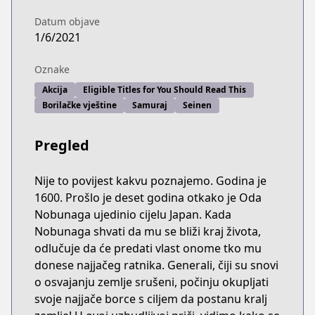
Datum objave
1/6/2021
Oznake
Akcija
Eligible Titles for You Should Read This
Borilačke vještine
Samuraj
Seinen
Pregled
Nije to povijest kakvu poznajemo. Godina je
1600. Prošlo je deset godina otkako je Oda
Nobunaga ujedinio cijelu Japan. Kada
Nobunaga shvati da mu se bliži kraj života,
odlučuje da će predati vlast onome tko mu
donese najjačeg ratnika. Generali, čiji su snovi
o osvajanju zemlje srušeni, počinju okupljati
svoje najjače borce s ciljem da postanu kralj