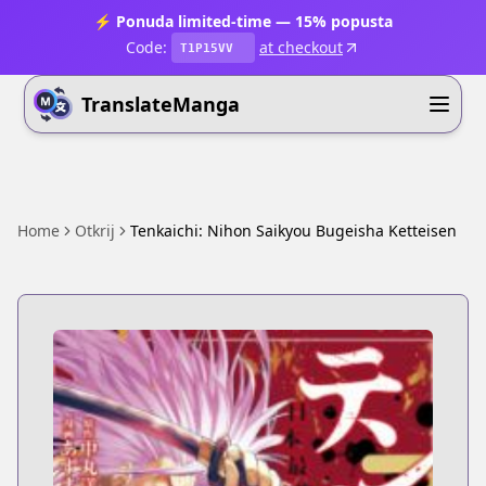
⚡ Ponuda limited-time — 15% popusta
Code:
at checkout
T1P15VV
TranslateManga
Home
Otkrij
Tenkaichi: Nihon Saikyou Bugeisha Ketteisen