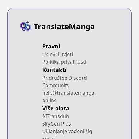
TranslateManga
Pravni
Uslovi i uvjeti
Politika privatnosti
Kontakti
Pridruži se Discord
Community
help@translatemanga.
online
Više alata
AITransdub
SkyGen Plus
Uklanjanje vodeni žig
Sora