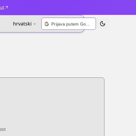
ut
hrvatski
Prijava putem Googlea
Prebaci temu
ost