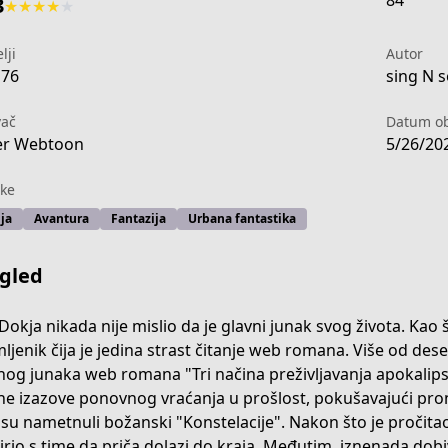
84
3
★
★
★
★
★
lji
Autor
176
sing N s
vač
Datum ob
er Webtoon
5/26/20
ke
ja
Avantura
Fantazija
Urbana fantastika
gled
Dokja nikada nije mislio da je glavni junak svog života. Kao 
ljenik čija je jedina strast čitanje web romana. Više od dese
nog junaka web romana "Tri načina preživljavanja apokalips
t-reader-s-viewpoint
ne izazove ponovnog vraćanja u prošlost, pokušavajući pron
 su nametnuli božanski "Konstelacije". Nakon što je pročita
rio s time da priča dolazi do kraja. Međutim, iznenada dob