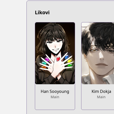
https://www.webtoons.com/th/fantasy/
Webtoons
Likovi
Webtoons
https://www.webtoons.com/en/action/o
Naver Webtoon
Naver Webtoon
https://comic.naver.com/webtoon/list.
Han Sooyoung
Kim Dokja
Main
Main