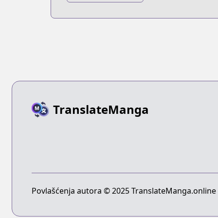
Reader's
Viewpoint
TranslateManga
Povlašćenja autora © 2025 TranslateManga.online -