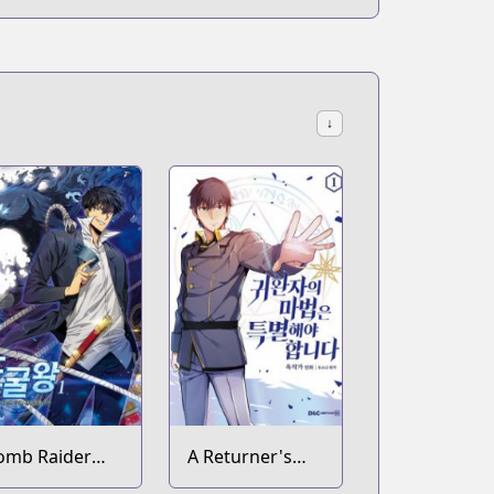
↓
omb Raider
A Returner's
ing
Magic Should