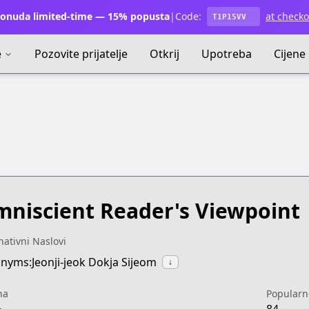
onuda limited-time — 15% popusta
|
Code:
at checko
T1P15VV
e
Pozovite prijatelje
Otkrij
Upotreba
Cijene
niscient Reader's Viewpoint
nativni Naslovi
nyms:Jeonji-jeok Dokja Sijeom
↓
na
Popularn