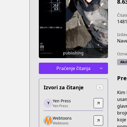
8.6
Čitate
148
Izda
Nav
publishing
Ozna
Akci
Praćenje čitanja
Pre
Izvori za čitanje
↓
Kim 
Yen Press
usam
Yen Press
Y
Yen Press
glav
Yen Press
https://yenpress.com/series/omniscien
broj
Webtoons
Webtoons
koje
Webtoons
Webtoons
pomi