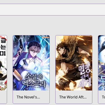
The Novel's
The World After
T
Extra
the Fall
K