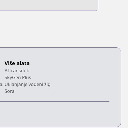
Više alata
AITransdub
SkyGen Plus
a.
Uklanjanje vodeni žig
Sora