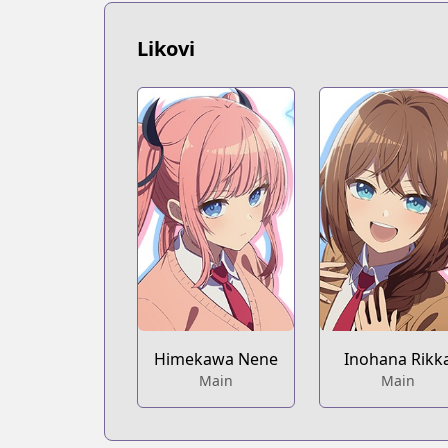
https://www.mangaupdates.com/serie
Book☆Walker
Likovi
Book☆Walker
https://bookwalker.jp/series/449497/lis
Official English
Official English
https://www.penguinrandomhouse.com/
Himekawa Nene
Inohana Rikk
Main
Main