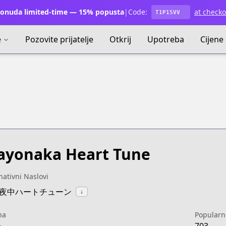
onuda limited-time — 15% popusta
|
Code:
at checko
T1P15VV
e
Pozovite prijatelje
Otkrij
Upotreba
Cijene
yonaka Heart Tune
nativni Naslovi
:真夜中ハートチューン
↓
na
Popularn