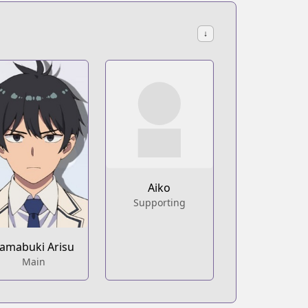
↓
ni-igarashi
Aiko
Supporting
amabuki Arisu
Main