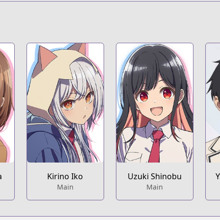
s.html?id=wx691cc
t
books/783745/tune-in-to-the-midnight-heart-1-by-masaku
a
Kirino Iko
Uzuki Shinobu
Y
Main
Main