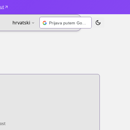
ut
hrvatski
Prijava putem Googlea
Prebaci temu
ost