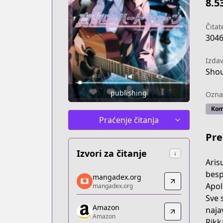
8.5
Čitate
304
Izda
Shou
publishing
Ozna
Kom
Praćenje čitanja
Pre
Izvori za čitanje
↓
Aris
mangadex.org
besp
mangadex.org
mangadex.org
Apoll
mangadex.org
https://mangadex.org/title/0a4bdf95
Sve 
Amazon
Amazon
najav
Amazon
Amazon
Rikk