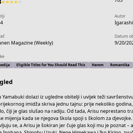
703
3
★
★
★
★
★
lji
Autor
64
Igarashi
vač
Datum ob
nen Magazine (Weekly)
9/20/20
ke
ediја
Eligible Titles for You Should Read This
Harem
Romantika
gled
u Yamabuki dolazi iz ugledne obitelji i uvijek teži savršens
rijekornog imidža skriva jednu tajnu: prije nekoliko godina,
o, čiji je glas slušao na radiju. Od tada, Arisu neprestano tra
-dc11-4011-937e-7bdc4dd6e786
se mijenja kada se njegova škola spoji s školom za djevojke. 
ljuju se, a Arisu je šokiran jer čuje glas koji mu je poznat – 
a Inohana, Shinobu Uzuki, Nene Himekawa i Iko Kirino, zvuč