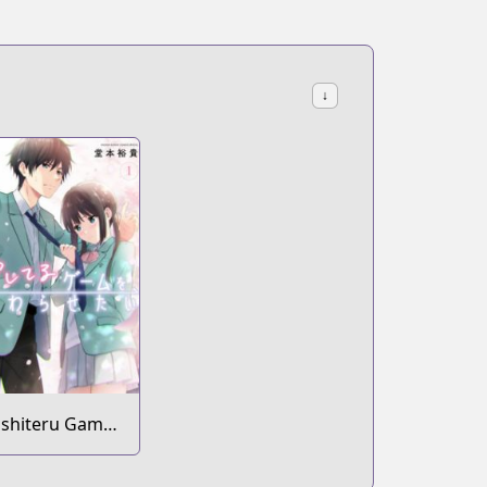
↓
ishiteru Game
o Owarasetai