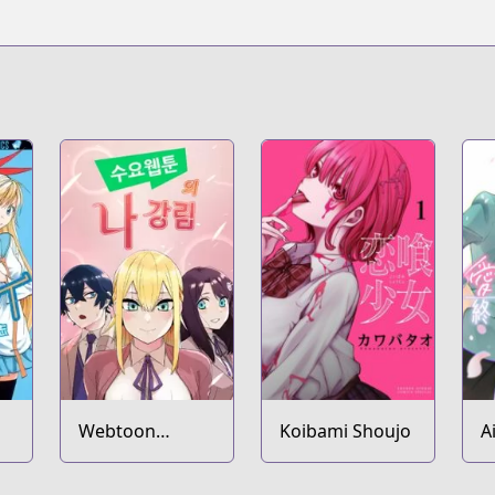
Webtoon
Koibami Shoujo
A
Character Na
w
Kang Lim