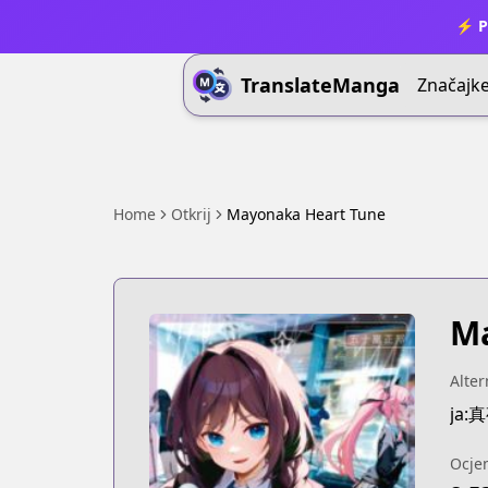
⚡ P
TranslateManga
Značajk
Home
Otkrij
Mayonaka Heart Tune
Ma
Alter
ja
Ocje