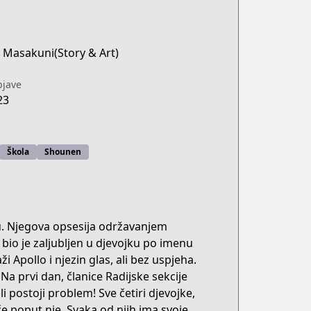
 Masakuni(Story & Art)
jave
23
Škola
Shounen
tvu. Njegova opsesija održavanjem
 bio je zaljubljen u djevojku po imenu
ži Apollo i njezin glas, ali bez uspjeha.
Na prvi dan, članice Radijske sekcije
ali postoji problem! Sve četiri djevojke,
e poput nje. Svaka od njih ima svoje