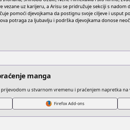
RMPX7
e vezane uz karijeru, a Arisu se pridružuje sekciji s nadom da 
čuje pomoći djevojkama da postignu svoje ciljeve i usput pok
ova potraga za ljubavlju i podrška djevojkama donose neoče
tune-in-to-the-midnight-heart
/799255
episode/14079602755210278743
i praćenje manga
 prijevodom u stvarnom vremenu i praćenjem napretka na v
Firefox Add-ons
/https://www.cdjapan.co.jp/product/NEOBK-2919523