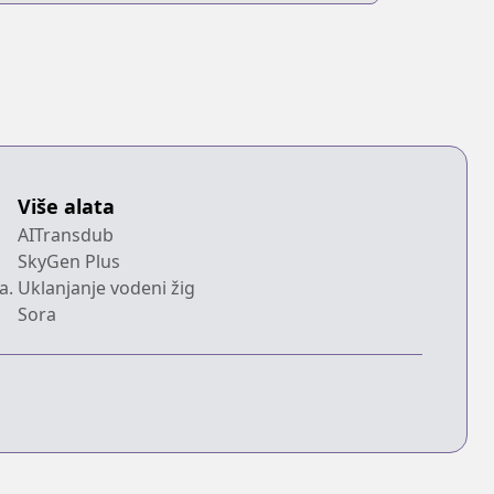
Više alata
AITransdub
SkyGen Plus
a.
Uklanjanje vodeni žig
Sora