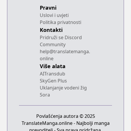
Pravni
Uslovi i uvjeti
Politika privatnosti
Kontakti
Pridruži se Discord
Community
help@translatemanga.
online
Više alata
AITransdub
SkyGen Plus
Uklanjanje vodeni žig
Sora
Povlašćenja autora © 2025
TranslateManga.online - Najbolji manga
prevoditelj - Sva prava pridržana.