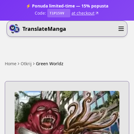
⚡ Ponuda limited-time — 15% popusta
Code:
at checkout
T1P15VV
TranslateManga
Home
Otkrij
Green Worldz