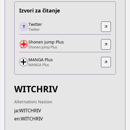
Izvori za čitanje
Twitter
Twitter
T
Twitter
Twitter
https://x.com/WITCHRIV
Shonen Jump Plus
Shonen Jump Plus
Shonen Jump Plus
Shonen Jump Plus
https://shonenjumpplus.com/episode/171070949
MANGA Plus
MANGA Plus
MANGA Plus
MANGA Plus
https://mangaplus.shueisha.co.jp/titles/100604
WITCHRIV
Alternativni Naslovi
ja:WITCHRIV
en:WITCHRIV