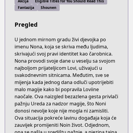
Akcija
Eligible Titles for You Should Read This
Fantazija
Shounen
Pregled
U jednom mirnom gradu živi djevojka po
imenu Nona, koja se skriva među ljudima,
skrivajući svoj pravi identitet kao čarobnica.
Nona provodi svoje dane u veselju sa svojom
najboljom prijateljicom Lovi, uživajući u
svakodnevnim sitnicama. Međutim, sve se
mijenja kada jednog dana odluči upotrijebiti
malo magije kako bi popravila Loviine
naočale. Ova naizgled bezazlena gesta privlači
pažnju Ureda za nadzor magije, što Noni
donosi nevolje koje nije mogla ni zamisliti.
Ova situacija pokreće lavinu događaja koja će
zauvijek promijeniti Noin život. Odjednom,
ona se našla u središtu pažnje, a njezina tajna