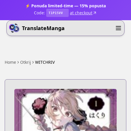
⚡ Ponuda limited-time — 15% popusta
Code:
at checkout
T1P15VV
TranslateManga
Home
Otkrij
WITCHRIV