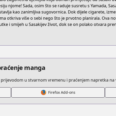
ZBBT
siju njome! Sada, osim što se raduje susretu s Yamada, Sasak
stavlja kao zanimljiva sugovornica. Dok dijele cigarete, izmeđ
ma otkriva više o sebi nego što je prvotno planirala. Ova 
/smoking-behind-the-supermarket-with-you
utke i smijeh u Sasakijev život, dok se on polako otvara pr
/716241/
i praćenje manga
 prijevodom u stvarnom vremenu i praćenjem napretka na v
6/
Firefox Add-ons