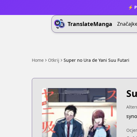
⚡ P
TranslateManga
Značajk
Home
Otkrij
Super no Ura de Yani Suu Futari
Su
Alter
Ocje