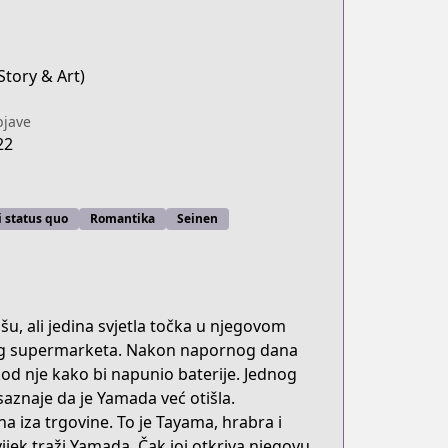
(Story & Art)
jave
22
 status quo
Romantika
Seinen
u, ali jedina svjetla točka u njegovom
nog supermarketa. Nakon napornog dana
od nje kako bi napunio baterije. Jednog
saznaje da je Yamada već otišla.
 iza trgovine. To je Tayama, hrabra i
ek traži Yamada. Čak joj otkriva njegovu