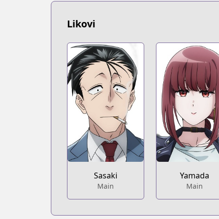
https://www.mangaupdates.com/serie
Book☆Walker
Likovi
Book☆Walker
https://bookwalker.jp/series/367184/lis
Official English
Official English
https://global.manga-up.com/manga/
Sasaki
Yamada
Main
Main