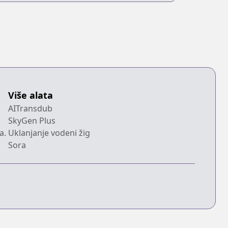
Više alata
AITransdub
SkyGen Plus
a.
Uklanjanje vodeni žig
Sora