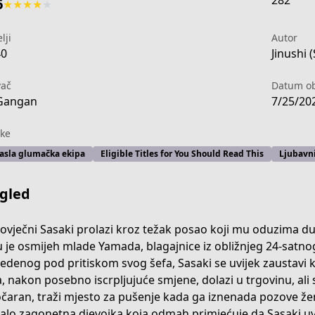
282
6
★
★
★
★
★
lji
Autor
40
Jinushi 
vač
Datum ob
Gangan
7/25/20
ke
asla glumačka ekipa
Eligible Titles for You Should Read This
Ljubavni
gled
ovječni Sasaki prolazi kroz težak posao koji mu oduzima duš
 je osmijeh mlade Yamada, blagajnice iz obližnjeg 24-sat
edenog pod pritiskom svog šefa, Sasaki se uvijek zaustavi k
24fb-47a9-83e9-434ff671f968
, nakon posebno iscrpljujuće smjene, dolazi u trgovinu, ali 
čaran, traži mjesto za pušenje kada ga iznenada pozove žena
lo zagonetna djevojka koja odmah primjećuje da Sasaki uvij