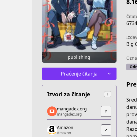
8.1
Čitate
673
Izda
Big 
publishing
Ozna
Odr
Praćenje čitanja
Pre
Izvori za čitanje
↓
Sred
mangadex.org
danu
mangadex.org
mangadex.org
prov
mangadex.org
https://mangadex.org/title/baa95345-
dana
Amazon
Amazon
Razo
Amazon
Amazon
poma