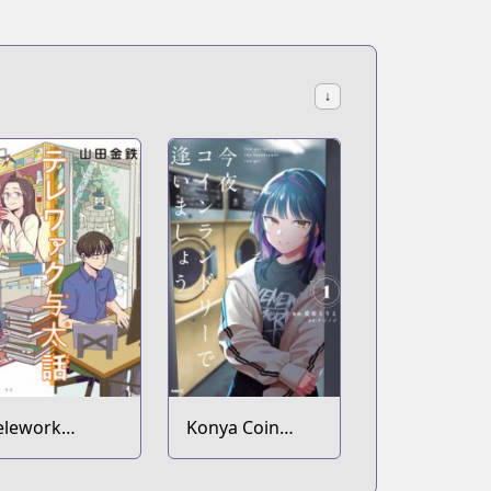
↓
elework
Konya Coin
otabanashi
Laundry de
Aimashou