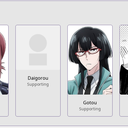
s.html?id=xu0ioeg
t
261
Daigorou
Supporting
Gotou
Supporting