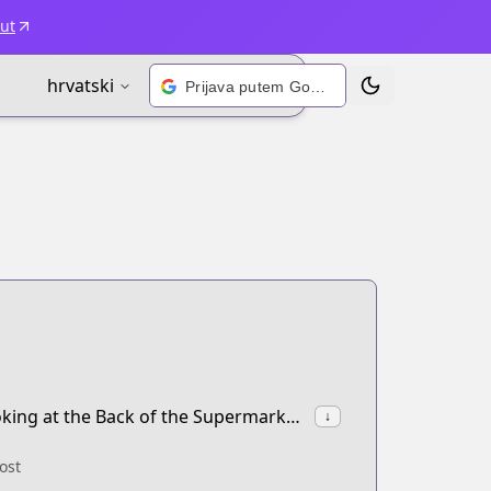
ut
hrvatski
Prijava putem Googlea
Prebaci temu
synonyms:Super no Ura de Yani Suu Hanashi,A Story About Smoking at the Back of the Supermarket,YaniSuu
↓
ost