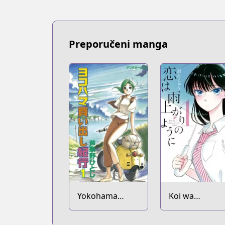
Preporučeni manga
Yokohama
Koi wa
Kaidashi Kikou
Ameagari no
You ni