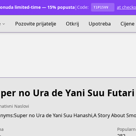
onuda limited-time — 15% popusta
|
Code:
at checko
T1P15VV
e
Pozovite prijatelje
Otkrij
Upotreba
Cijene
per no Ura de Yani Suu Futari
nativni Naslovi
na
Popularn