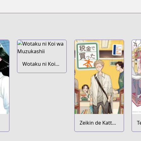
Wotaku ni Koi
wa Muzukashii
Zeikin de Katta
T
Hon
Y