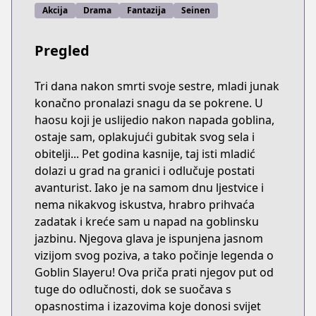
Akcija
Drama
Fantazija
Seinen
Pregled
Tri dana nakon smrti svoje sestre, mladi junak
konačno pronalazi snagu da se pokrene. U
haosu koji je uslijedio nakon napada goblina,
ostaje sam, oplakujući gubitak svog sela i
obitelji... Pet godina kasnije, taj isti mladić
dolazi u grad na granici i odlučuje postati
avanturist. Iako je na samom dnu ljestvice i
nema nikakvog iskustva, hrabro prihvaća
zadatak i kreće sam u napad na goblinsku
jazbinu. Njegova glava je ispunjena jasnom
vizijom svog poziva, a tako počinje legenda o
Goblin Slayeru! Ova priča prati njegov put od
tuge do odlučnosti, dok se suočava s
opasnostima i izazovima koje donosi svijet