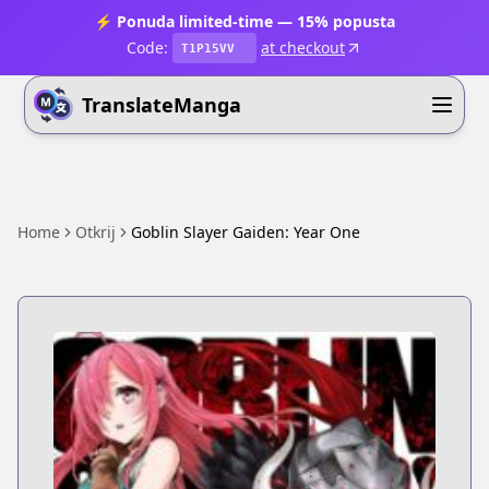
⚡ Ponuda limited-time — 15% popusta
Code:
at checkout
T1P15VV
TranslateManga
Home
Otkrij
Goblin Slayer Gaiden: Year One