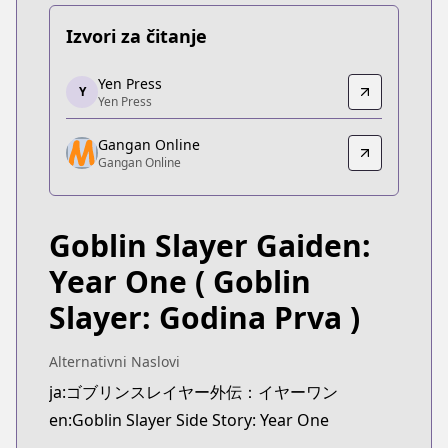
Izvori za čitanje
Yen Press
Yen Press
Y
Yen Press
Yen Press
https://yenpress.com/series/goblin-slayer-side-s
Gangan Online
Gangan Online
Gangan Online
Gangan Online
https://www.ganganonline.com/contents/goblinyo
Goblin Slayer Gaiden:
Year One
( Goblin
Slayer: Godina Prva )
Alternativni Naslovi
ja:ゴブリンスレイヤー外伝：イヤーワン
en:Goblin Slayer Side Story: Year One