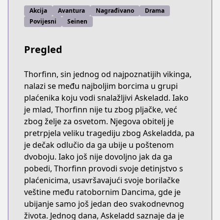
Akcija
Avantura
Nagrađivano
Drama
Povijesni
Seinen
Pregled
Thorfinn, sin jednog od najpoznatijih vikinga,
nalazi se među najboljim borcima u grupi
plaćenika koju vodi snalažljivi Askeladd. Iako
je mlad, Thorfinn nije tu zbog pljačke, već
zbog želje za osvetom. Njegova obitelj je
pretrpjela veliku tragediju zbog Askeladda, pa
je dečak odlučio da ga ubije u poštenom
dvoboju. Iako još nije dovoljno jak da ga
pobedi, Thorfinn provodi svoje detinjstvo s
plaćenicima, usavršavajući svoje borilačke
veštine među ratobornim Dancima, gde je
ubijanje samo još jedan deo svakodnevnog
života. Jednog dana, Askeladd saznaje da je