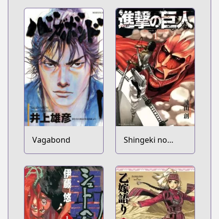
Vagabond
Shingeki no
Kyojin