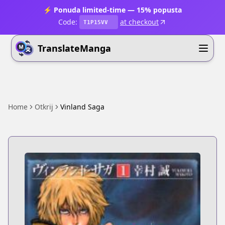
⚡ Ponuda limited-time — 15% popusta
Code:
at checkout
T1P15VV
TranslateManga
Home
Otkrij
Vinland Saga