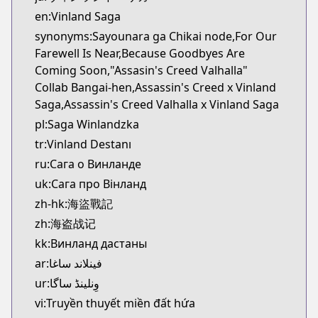
Kitsu
en:Vinland Saga
https://kitsu.app/manga/1456
synonyms:Sayounara ga Chikai node,For Our
CDJapan
Farewell Is Near,Because Goodbyes Are
CDJapan
Coming Soon,"Assasin's Creed Valhalla"
https://www.anime-planet.com/manga/https://ww
Collab Bangai-hen,Assassin's Creed x Vinland
MangaUpdates
Saga,Assassin's Creed Valhalla x Vinland Saga
MangaUpdates
pl:Saga Winlandzka
https://www.mangaupdates.com/series.html?id=1
tr:Vinland Destanı
Book☆Walker
Book☆Walker
ru:Сага о Винланде
https://bookwalker.jp/series/3555/list
uk:Сага про Вінланд
Official English
zh-hk:海盜戰記
Official English
zh:海盗战记
https://comics.inkr.com/title/2107-vinland-saga
kk:Винланд дастаны
ar:فينلاند ساغا
ur:وِنلینڈ ساگا
vi:Truyền thuyết miền đất hứa