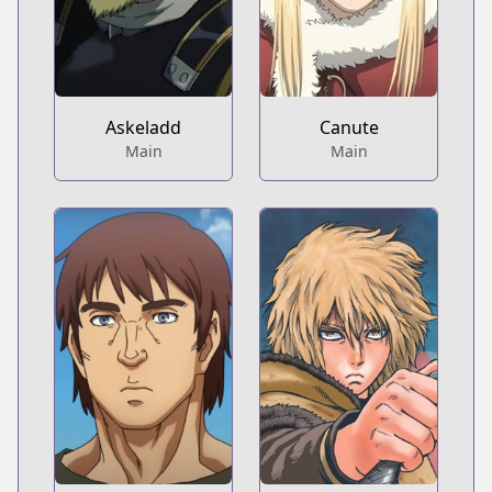
Askeladd
Canute
Main
Main