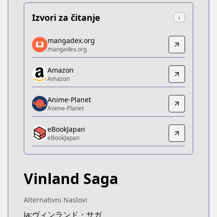
Izvori za čitanje
↓
mangadex.org
mangadex.org
mangadex.org
mangadex.org
https://mangadex.org/title/5d1fc77e-706a-4fc5-b
Amazon
Amazon
Amazon
Amazon
https://www.amazon.co.jp/dp/B074C9PB88
Anime-Planet
Anime-Planet
Anime-Planet
Anime-Planet
eBookJapan
https://www.anime-planet.com/manga/vinland-sa
eBookJapan
eBookJapan
eBookJapan
https://ebookjapan.yahoo.co.jp/books/107593/
Vinland Saga
Official Raw
Official Raw
https://pocket.shonenmagazine.com/episode/10
Alternativni Naslovi
Kitsu
ja:ヴィンランド・サガ