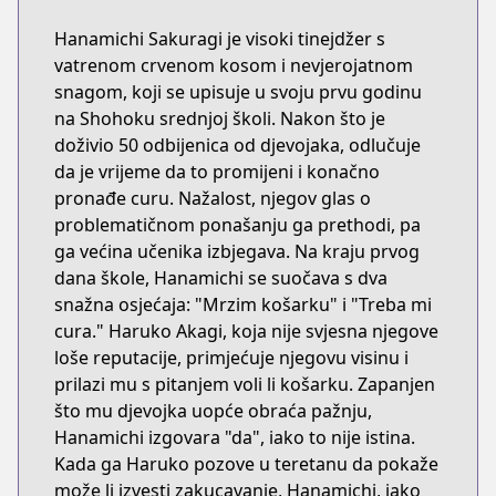
Hanamichi Sakuragi je visoki tinejdžer s
vatrenom crvenom kosom i nevjerojatnom
snagom, koji se upisuje u svoju prvu godinu
na Shohoku srednjoj školi. Nakon što je
doživio 50 odbijenica od djevojaka, odlučuje
da je vrijeme da to promijeni i konačno
pronađe curu. Nažalost, njegov glas o
problematičnom ponašanju ga prethodi, pa
ga većina učenika izbjegava. Na kraju prvog
dana škole, Hanamichi se suočava s dva
snažna osjećaja: "Mrzim košarku" i "Treba mi
cura." Haruko Akagi, koja nije svjesna njegove
loše reputacije, primjećuje njegovu visinu i
prilazi mu s pitanjem voli li košarku. Zapanjen
što mu djevojka uopće obraća pažnju,
Hanamichi izgovara "da", iako to nije istina.
Kada ga Haruko pozove u teretanu da pokaže
može li izvesti zakucavanje, Hanamichi, iako