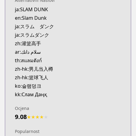
Alternativni Naslovi
Official English
ja:SLAM DUNK
https://www.viz.com/slam-dunk
en:Slam Dunk
ja:スラム ダンク
ja:スラムダンク
zh:灌篮高手
ar:سلام دانك
th:สแลมดังก์
zh-hk:男儿当入樽
zh-hk:篮球飞人
ko:슬램덩크
kk:Слам Даңқ
Ocjena
9.08
★
★
★
★
★
Popularnost