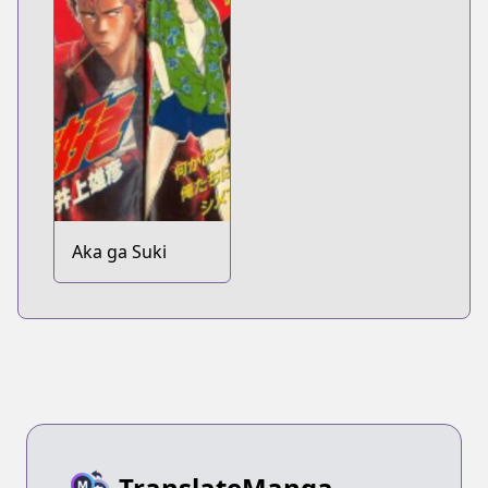
Aka ga Suki
TranslateManga