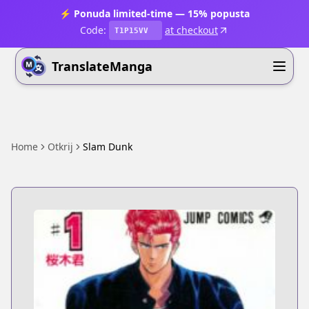
⚡ Ponuda limited-time — 15% popusta
Code:
at checkout
T1P15VV
TranslateManga
Home
Otkrij
Slam Dunk