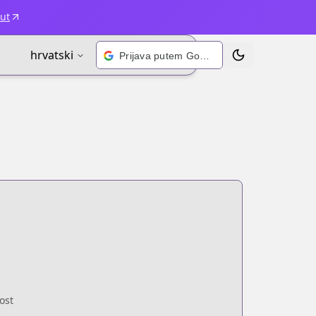
ut
hrvatski
Prijava putem Googlea
Prebaci temu
ost