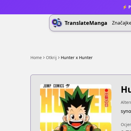
⚡ P
TranslateManga
Značajk
Home
Otkrij
Hunter x Hunter
Hu
Alter
syn
Ocje