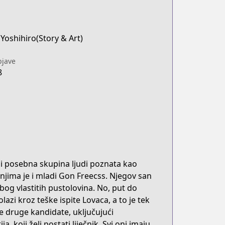
Yoshihiro(Story & Art)
jave
8
ji posebna skupina ljudi poznata kao
 njima je i mladi Gon Freecss. Njegov san
bog vlastitih pustolovina. No, put do
azi kroz teške ispite Lovaca, a to je tek
 druge kandidate, uključujući
 koji želi postati liječnik. Svi oni imaju