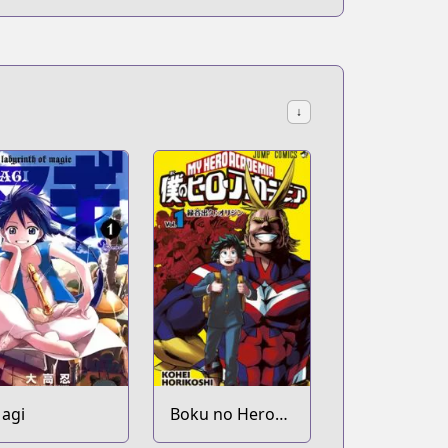
↓
agi
Boku no Hero
Academia