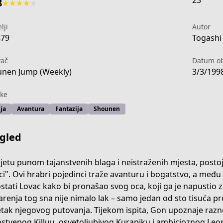
23
8
★
★
★
★
★
lji
Autor
879
Togashi 
vač
Datum ob
nen Jump (Weekly)
3/3/199
ke
ja
Avantura
Fantazija
Shounen
gled
ijetu punom tajanstvenih blaga i neistraženih mjesta, posto
ci". Ovi hrabri pojedinci traže avanturu i bogatstvo, a među
ostati Lovac kako bi pronašao svog oca, koji ga je napustio z
4b13-4174-ae8c-30c515c0689c
arenja tog sna nije nimalo lak – samo jedan od sto tisuća prol
tak njegovog putovanja. Tijekom ispita, Gon upoznaje razne
nstvenog Killuu, osvetoljubivog Kurapiku i ambicioznog Leorija,