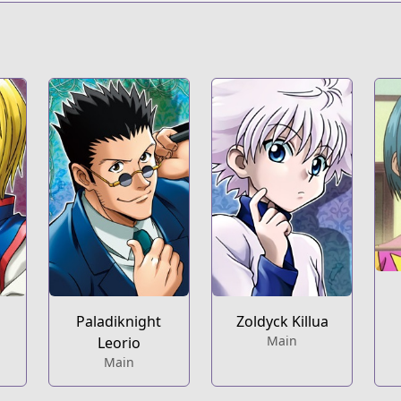
s/100015
/hunter.html
ters/hunter-x-hunter
s/700012
/10833519556325021810
Paladiknight
Zoldyck Killua
s/100015
Main
Leorio
Main