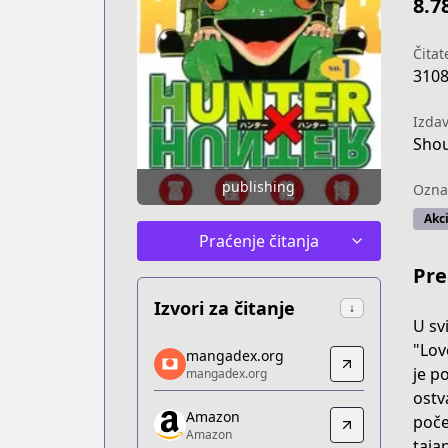
8.7
Čitate
310
Izda
Shou
publishing
Ozna
Akci
Praćenje čitanja
Pre
Izvori za čitanje
↓
U sv
mangadex.org
"Lov
mangadex.org
mangadex.org
je p
mangadex.org
https://mangadex.org/title/db692d58-
ostv
Amazon
Amazon
poče
Amazon
Amazon
taja