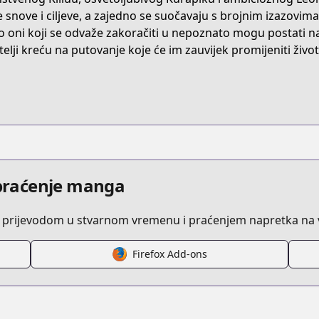
/B074BZ2354/
e snove i ciljeve, a zajedno se suočavaju s brojnim izazovima
 oni koji se odvaže zakoračiti u nepoznato mogu postati naj
atelji kreću na putovanje koje će im zauvijek promijeniti život
/hunter-x-hunter
/134625/
i praćenje manga
 prijevodom u stvarnom vremenu i praćenjem napretka na v
s.html?id=16
Firefox Add-ons