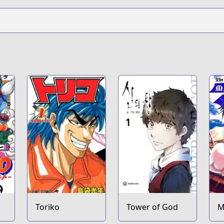
Toriko
Tower of God
M