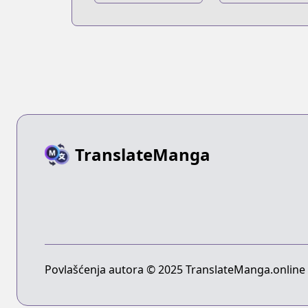
Hunter:
Hunter x
Kurapika
Hunter:
Tsuioku-hen
Phantom Rou
TranslateManga
Povlašćenja autora © 2025 TranslateManga.online -