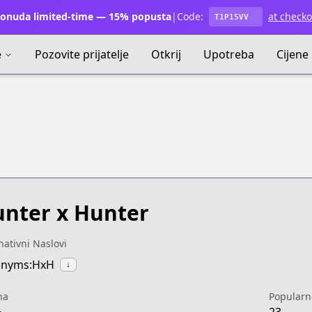
onuda limited-time — 15% popusta
|
Code:
at checko
T1P15VV
e
Pozovite prijatelje
Otkrij
Upotreba
Cijene
nter x Hunter
nativni Naslovi
onyms:HxH
↓
na
Popularn