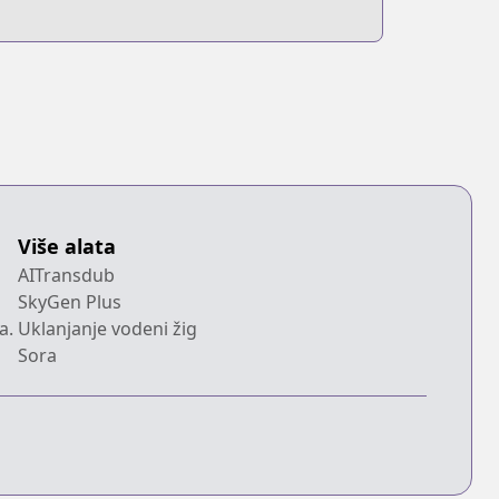
Više alata
AITransdub
SkyGen Plus
a.
Uklanjanje vodeni žig
Sora