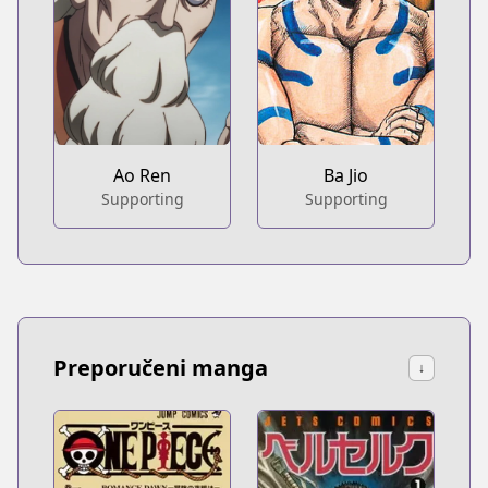
Ao Ren
Ba Jio
Supporting
Supporting
Preporučeni manga
↓