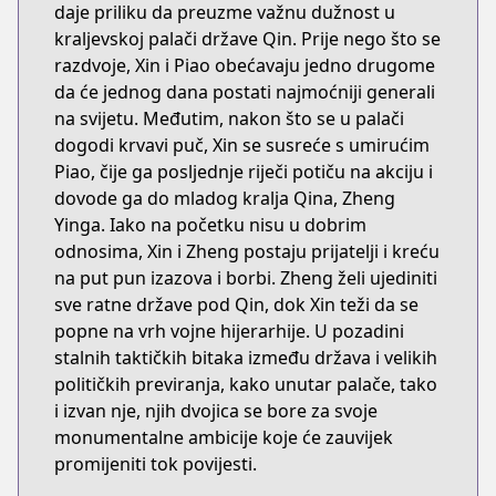
daje priliku da preuzme važnu dužnost u
kraljevskoj palači države Qin. Prije nego što se
razdvoje, Xin i Piao obećavaju jedno drugome
da će jednog dana postati najmoćniji generali
na svijetu. Međutim, nakon što se u palači
dogodi krvavi puč, Xin se susreće s umirućim
Piao, čije ga posljednje riječi potiču na akciju i
dovode ga do mladog kralja Qina, Zheng
Yinga. Iako na početku nisu u dobrim
odnosima, Xin i Zheng postaju prijatelji i kreću
na put pun izazova i borbi. Zheng želi ujediniti
sve ratne države pod Qin, dok Xin teži da se
popne na vrh vojne hijerarhije. U pozadini
stalnih taktičkih bitaka između država i velikih
političkih previranja, kako unutar palače, tako
i izvan nje, njih dvojica se bore za svoje
monumentalne ambicije koje će zauvijek
promijeniti tok povijesti.