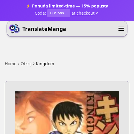
⚡ Ponuda limited-time — 15% popusta
Code:
at checkout
T1P15VV
TranslateManga
Home
Otkrij
Kingdom