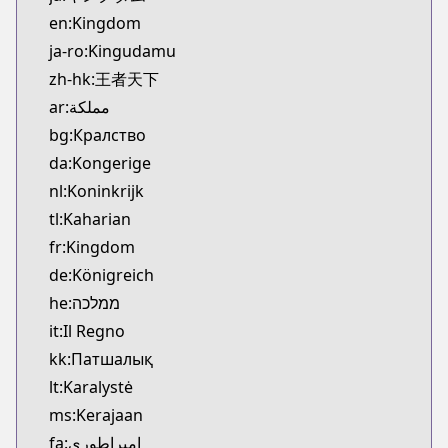
Kitsu
en:Kingdom
https://kitsu.app/manga/3480
ja-ro:Kingudamu
CDJapan
zh-hk:王者天下
CDJapan
ar:مملكة
https://www.anime-planet.com/manga/https://ww
MangaUpdates
bg:Кралство
MangaUpdates
da:Kongerige
https://www.mangaupdates.com/series.html?id=1
nl:Koninkrijk
Book☆Walker
tl:Kaharian
Book☆Walker
fr:Kingdom
https://bookwalker.jp/series/12466
de:Königreich
Official Site
Official Site
he:ממלכה
https://www.meian-editions.fr/meian/licence/kin
it:Il Regno
kk:Патшалық
lt:Karalystė
ms:Kerajaan
fa:امپراطوری