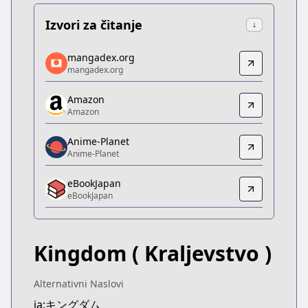
Izvori za čitanje
↓
mangadex.org
mangadex.org
mangadex.org
mangadex.org
https://mangadex.org/title/077a3fed-1634-424f-b
Amazon
Amazon
Amazon
Amazon
https://www.amazon.co.jp/dp/B07GX5ZWRX
Anime-Planet
Anime-Planet
Anime-Planet
Anime-Planet
eBookJapan
https://www.anime-planet.com/manga/kingdom
eBookJapan
eBookJapan
eBookJapan
https://ebookjapan.yahoo.co.jp/books/132898
Kingdom
( Kraljevstvo )
Official Raw
Official Raw
https://youngjump.jp/kingdom
Alternativni Naslovi
Kitsu
ja:キングダム