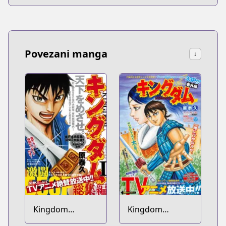
Povezani manga
↓
Kingdom
Kingdom
Soushuuhen
Bangai-hen