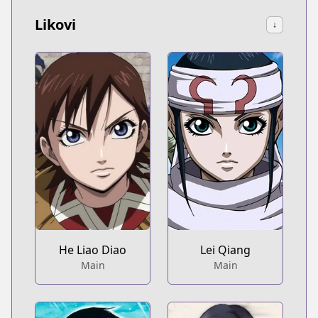
Likovi
↓
He Liao Diao
Lei Qiang
Main
Main