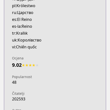
pl:Królestwo
ru:Царство
es:El Reino
es-la:Reino
tr:Krallık
uk:Королівство
vi:Chiến quốc
Ocjena
9.02
★
★
★
★
★
Popularnost
48
Čitatelji
202593