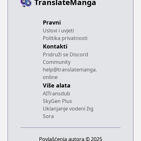
TranslateManga
Pravni
Uslovi i uvjeti
Politika privatnosti
Kontakti
Pridruži se Discord
Community
help@translatemanga.
online
Više alata
AITransdub
SkyGen Plus
Uklanjanje vodeni žig
Sora
Povlašćenja autora © 2025