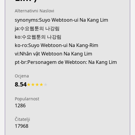
Alternativni Naslovi
synonyms:Suyo Webtoon-ui Na Kang Lim
ja:수요웹툰의 나강림
ko:수요웹툰의 나강림
ko-ro:Suyo Webtoon-ui Na Kang-Rim
vi:Nhân vật Webtoon Na Kang Lim
pt-br:Personagem de Webtoon: Na Kang Lim
Ocjena
8.54
★
★
★
★
★
Popularnost
1286
Čitatelji
17968