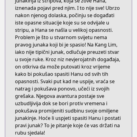
junakinja iz stripova, koja se zove Hana,
iznenada pojavi pred njim. I to nije sve! Ubrzo
nakon njenog dolaska, počinju se događati
iste opasne situacije koje su se odvijale u
stripu, a Hana se našla u velikoj opasnosti.
Problem je što u stvarnom svijetu nema
pravog junaka koji bi je spasio! Na Kang Lim,
iako nije tipični junak, odlučuje preuzeti stvar
u svoje ruke. Kroz niz nevjerojatnih događaja,
on otkriva da može putovati kroz vrijeme
kako bi pokušao spasiti Hanu od svih tih
opasnosti. Svaki put kad ne uspije, vraća se
natrag i pokušava ponovo, učeći iz svojih
grešaka. Njegova avantura postaje sve
uzbudljivija dok se bori protiv vremena i
pokušava promijeniti sudbinu svoje omiljene
junakinje. Hoće li uspjeti spasiti Hanu i postati
pravi junak? To je pitanje koje će vas držati na
rubu sjedala!