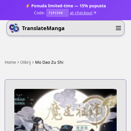
⚡ Ponuda limited-time — 15% popusta
Code:
at checkout
T1P15VV
TranslateManga
Home
Otkrij
Mo Dao Zu Shi