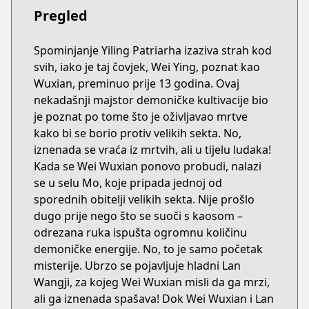
Pregled
Spominjanje Yiling Patriarha izaziva strah kod
svih, iako je taj čovjek, Wei Ying, poznat kao
Wuxian, preminuo prije 13 godina. Ovaj
nekadašnji majstor demoničke kultivacije bio
je poznat po tome što je oživljavao mrtve
kako bi se borio protiv velikih sekta. No,
iznenada se vraća iz mrtvih, ali u tijelu ludaka!
Kada se Wei Wuxian ponovo probudi, nalazi
se u selu Mo, koje pripada jednoj od
sporednih obitelji velikih sekta. Nije prošlo
dugo prije nego što se suoči s kaosom –
odrezana ruka ispušta ogromnu količinu
demoničke energije. No, to je samo početak
misterije. Ubrzo se pojavljuje hladni Lan
Wangji, za kojeg Wei Wuxian misli da ga mrzi,
ali ga iznenada spašava! Dok Wei Wuxian i Lan