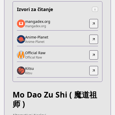
Izvori za čitanje
↓
mangadex.org
mangadex.org
mangadex.org
mangadex.org
https://mangadex.org/title/6e52262f-bcd5-49c4-b
Anime-Planet
Anime-Planet
Anime-Planet
Anime-Planet
https://www.anime-planet.com/manga/the-grandma
Official Raw
Official Raw
Official Raw
Official Raw
Kitsu
http://www.kuaikanmanhua.com/web/topic/1749/
Kitsu
Kitsu
Kitsu
https://kitsu.app/manga/40740
Mo Dao Zu Shi
( 魔道祖
MangaUpdates
MangaUpdates
师 )
https://www.mangaupdates.com/series.html?id=1
novelUpdates