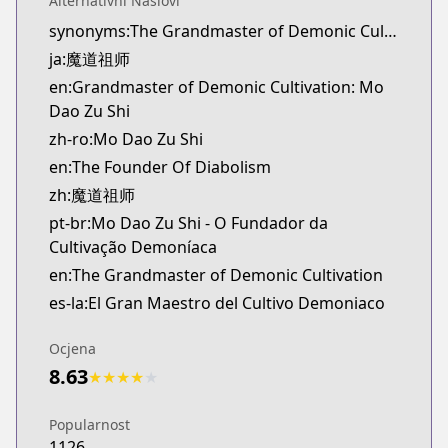
Alternativni Naslovi
novelUpdates
synonyms:The Grandmaster of Demonic Cultivation,The Founder of Diabolism,The Master of Diabolism
https://www.novelupdates.com/series/the-founder
ja:魔道祖师
Official English
Official English
en:Grandmaster of Demonic Cultivation: Mo
https://sevenseasentertainment.com/series/gran
Dao Zu Shi
zh-ro:Mo Dao Zu Shi
en:The Founder Of Diabolism
zh:魔道祖师
pt-br:Mo Dao Zu Shi - O Fundador da
Cultivação Demoníaca
en:The Grandmaster of Demonic Cultivation
es-la:El Gran Maestro del Cultivo Demoniaco
Ocjena
8.63
★
★
★
★
★
Popularnost
1126