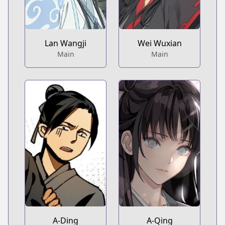
Lan Wangji
Wei Wuxian
Main
Main
A-Ding
A-Qing