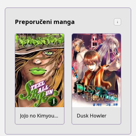
Preporučeni manga
↓
JoJo no Kimyou
Dusk Howler
na Bouken Part
7: Steel Ball Run