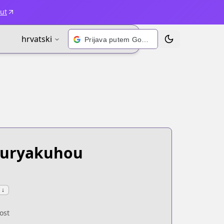
ut
hrvatski
Prijava putem Googlea
Prebaci temu
Kouryakuhou
↓
ost