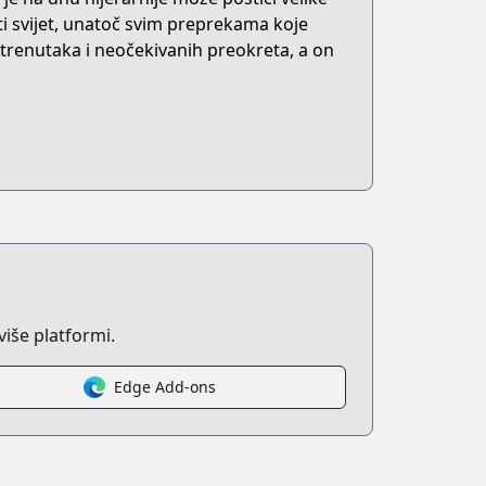
iti svijet, unatoč svim preprekama koje
trenutaka i neočekivanih preokreta, a on
iše platformi.
Edge Add-ons
y=UD:14&q=転生荷運び人の異世界攻略法&order=reldesc&opt.exclude