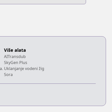
Više alata
AITransdub
SkyGen Plus
a.
Uklanjanje vodeni žig
Sora