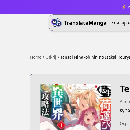
⚡ P
TranslateManga
Značajk
Home
Otkrij
Tensei Nihakobinin no Isekai Kour
Te
Alter
syno
Ocje