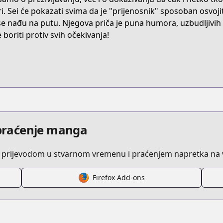
31G6H
ri. Sei će pokazati svima da je "prijenosnik" sposoban osvoj
e nađu na putu. Njegova priča je puna humora, uzbudljivih 
 boriti protiv svih očekivanja!
ensei-ni-hakobijin-no-isekai-kouryakuhou
/808894/
a584c31f6/
i praćenje manga
 prijevodom u stvarnom vremenu i praćenjem napretka na v
obi-jin-no-isekai-kouryakuhou
Firefox Add-ons
ga/https://www.cdjapan.co.jp/searchuni?fq.categor