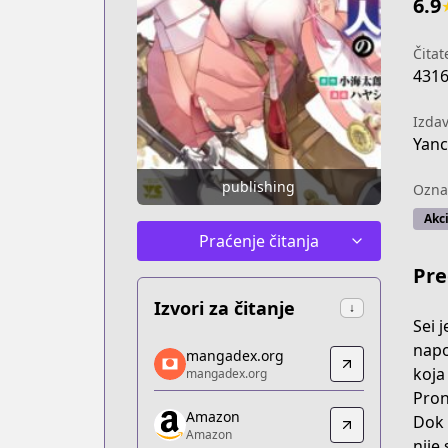
6.9
Čitate
431
Izda
Yan
publishing
Ozna
Akci
Praćenje čitanja
Pre
Izvori za čitanje
↓
Sei 
mangadex.org
napo
mangadex.org
mangadex.org
koja
mangadex.org
https://mangadex.org/title/c2c8e42b
Pron
Amazon
Amazon
Dok 
Amazon
Amazon
nije