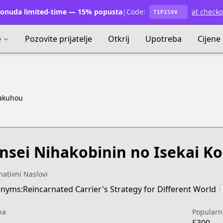
onuda limited-time — 15% popusta
|
Code:
at checko
T1P15VV
e
Pozovite prijatelje
Otkrij
Upotreba
Cijene
yakuhou
nsei Nihakobinin no Isekai 
nativni Naslovi
nyms:Reincarnated Carrier's Strategy for Different World
na
Popularn