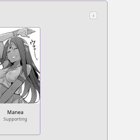
↓
rter
Manea
Supporting