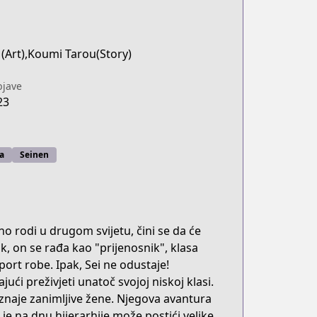
(Art),Koumi Tarou(Story)
jave
23
a
Seinen
o rodi u drugom svijetu, čini se da će
, on se rađa kao "prijenosnik", klasa
port robe. Ipak, Sei ne odustaje!
ući preživjeti unatoč svojoj niskoj klasi.
znaje zanimljive žene. Njegova avantura
 je na dnu hijerarhije može postići velike