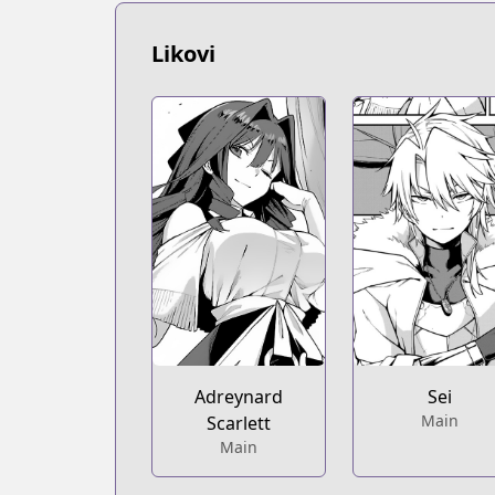
https://www.mangaupdates.com/serie
novelUpdates
Likovi
novelUpdates
https://www.novelupdates.com/series/t
Book☆Walker
Book☆Walker
https://bookwalker.jp/series/447670/lis
Official English
Official English
https://sevenseasentertainment.com/se
Adreynard
Sei
Main
Scarlett
Main