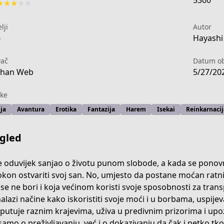
5300
★
★
★
★
★
lji
Autor
6
Hayashi 
vač
Datum ob
chan Web
5/27/20
ke
ja
Avantura
Erotika
Fantazija
Harem
Isekai
Reinkarnacij
gled
je oduvijek sanjao o životu punom slobode, a kada se ponovn
kon ostvariti svoj san. No, umjesto da postane moćan ratnik
 se ne bori i koja većinom koristi svoje sposobnosti za trans
-b242-4c69-ad99-6b3ce4ad55de
alazi načine kako iskoristiti svoje moći i u borbama, uspijevaj
putuje raznim krajevima, uživa u predivnim prizorima i upo
 samo o preživljavanju, već i o dokazivanju da čak i netko tko