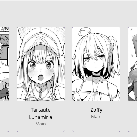
s.html?id=6pqqupb
he-way-to-conquer-a-different-world-as-a-reincarnated-po
t
ries/a-reincarnated-carriers-strategy-for-another-world/
Tartaute
Zoffy
Main
Lunamiria
Main