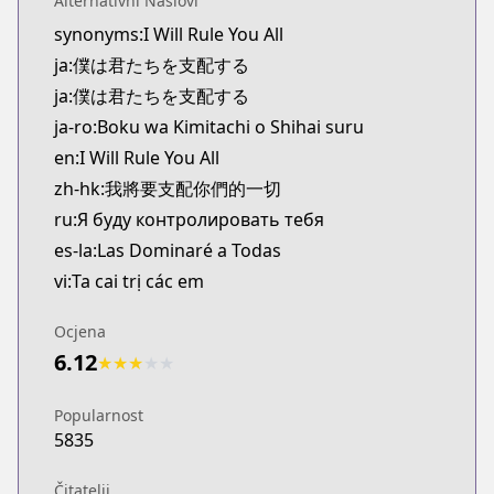
Alternativni Naslovi
Kitsu
synonyms:I Will Rule You All
https://kitsu.app/manga/63892
ja:僕は君たちを支配する
CDJapan
CDJapan
ja:僕は君たちを支配する
https://www.anime-planet.com/manga/https://ww
ja-ro:Boku wa Kimitachi o Shihai suru
MangaUpdates
en:I Will Rule You All
MangaUpdates
zh-hk:我將要支配你們的一切
https://www.mangaupdates.com/series.html?id=t
ru:Я буду контролировать тебя
Book☆Walker
es-la:Las Dominaré a Todas
Book☆Walker
https://bookwalker.jp/series/361066
vi:Ta cai trị các em
Ocjena
6.12
★
★
★
★
★
Popularnost
5835
Čitatelji