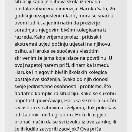
situaciji kada je njihova škola iznenada
postala zatvorena dimenzija. Haruka Sato, 26-
godišnji nezaposleni mladić, mora se snaći u
ovom ludilu, a jedini način da preživi je
suradnja s njegovim bivšim kolegicama iz
razreda. Kako vrijeme prolazi, pritisak i
ekstremni uvjeti počinju utjecati na njihovu
psihu, a Haruka se suočava s vlastitim
skrivenim željama koje izlaze na površinu. U
ovoj napetoj harem priči, dinamika između
Haruke i njegovih bivših školskih kolegica
postaje sve složenija. Svaka od njih donosi
svoje jedinstvene osobnosti i probleme, što
dodatno komplicira situaciju. Kako se sukobi i
napetosti povećavaju, Haruka se mora suočiti
s vlastitim strahovima i željama, dok pokušava
održati mir među grupom. Hoće li uspjeti
pronaći način da se svi izvuku iz ove zamke, ili
će ih ludilo zatvoriti zauvijek? Ova priča