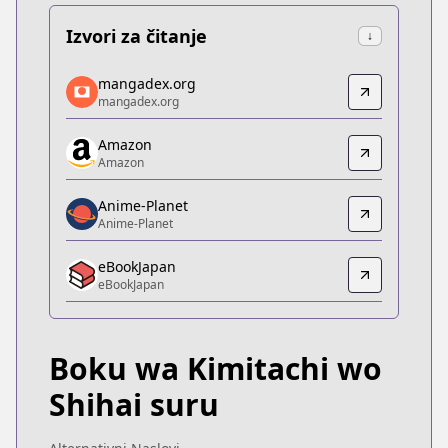
Izvori za čitanje
↓
mangadex.org
mangadex.org
mangadex.org
mangadex.org
https://mangadex.org/title/564046e1-2919-4f8b-9
Amazon
Amazon
Amazon
Amazon
https://www.amazon.co.jp/dp/B0B9625KWF
Anime-Planet
Anime-Planet
Anime-Planet
Anime-Planet
eBookJapan
https://www.anime-planet.com/manga/boku-wa-ki
eBookJapan
eBookJapan
eBookJapan
https://ebookjapan.yahoo.co.jp/books/704647
Boku wa Kimitachi wo
Official Raw
Official Raw
Shihai suru
https://yanmaga.jp/comics/僕は君たちを支配する
Kitsu