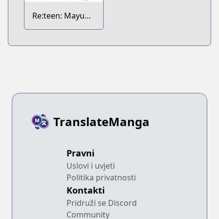
Re:teen: Mayu
no Naka de Mou
Ichido 10-dai no
Kimi to Au
TranslateManga
Pravni
Uslovi i uvjeti
Politika privatnosti
Kontakti
Pridruži se Discord
Community