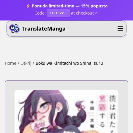
⚡ Ponuda limited-time — 15% popusta
Code:
at checkout
T1P15VV
TranslateManga
Home
Otkrij
Boku wa Kimitachi wo Shihai suru