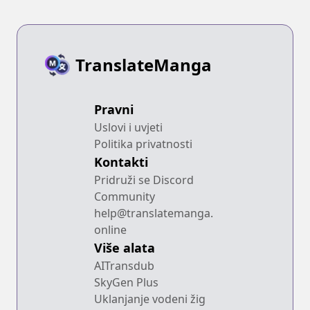
TranslateManga
Pravni
Uslovi i uvjeti
Politika privatnosti
Kontakti
Pridruži se Discord
Community
help@translatemanga.
online
Više alata
AITransdub
SkyGen Plus
Uklanjanje vodeni žig