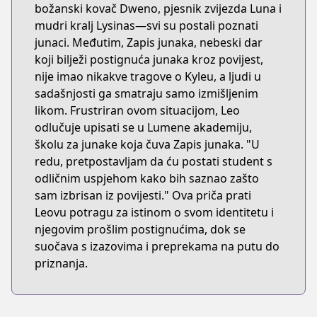
božanski kovač Dweno, pjesnik zvijezda Luna i
mudri kralj Lysinas—svi su postali poznati
junaci. Međutim, Zapis junaka, nebeski dar
koji bilježi postignuća junaka kroz povijest,
nije imao nikakve tragove o Kyleu, a ljudi u
sadašnjosti ga smatraju samo izmišljenim
likom. Frustriran ovom situacijom, Leo
odlučuje upisati se u Lumene akademiju,
školu za junake koja čuva Zapis junaka. "U
redu, pretpostavljam da ću postati student s
odličnim uspjehom kako bih saznao zašto
sam izbrisan iz povijesti." Ova priča prati
Leovu potragu za istinom o svom identitetu i
njegovim prošlim postignućima, dok se
suočava s izazovima i preprekama na putu do
priznanja.