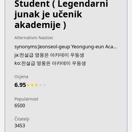
Student
( Legendarni
junak je učenik
akademije )
Alternativni Naslovi
synonyms:Jeonseol-geup Yeongung-eun Academy Udeungsaeng
ja:전설급 영웅은 아카데미 우등생
ko:전설급 영웅은 아카데미 우등생
Ocjena
6.95
★
★
★
★
★
Popularnost
6500
Čitatelji
3453