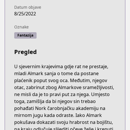
Datum objave
8/25/2022
Oznake
Fantazija
Pregled
U sjevernim krajevima gdje rat ne prestaje,
mladi Almark sanja o tome da postane
plaćenik poput svog oca. Međutim, njegov
otac, zabrinut zbog Almarkove sramežljivosti,
ne misli da je to pravi put za njega. Umjesto
toga, zamišlja da bi njegov sin trebao
pohađati Nork čarobnjačku akademiju na
mirnom jugu kada odraste. Iako Almark
pokušava dokazati svoju hrabrost na bojištu,
na kraju odlučuje slijediti očeve želje i krenuti