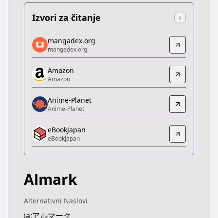
Izvori za čitanje
↓
mangadex.org
mangadex.org
mangadex.org
mangadex.org
https://mangadex.org/title/d803df2d-9706-41ed-
Amazon
Amazon
Amazon
Amazon
https://www.amazon.co.jp/dp/B0BS98DGFJ
Anime-Planet
Anime-Planet
Anime-Planet
Anime-Planet
eBookJapan
https://www.anime-planet.com/manga/almark
eBookJapan
eBookJapan
eBookJapan
https://ebookjapan.yahoo.co.jp/books/743404
Almark
Official Raw
Official Raw
https://comic-walker.com/contents/detail/KDCW
Alternativni Naslovi
Kitsu
ja:アルマーク