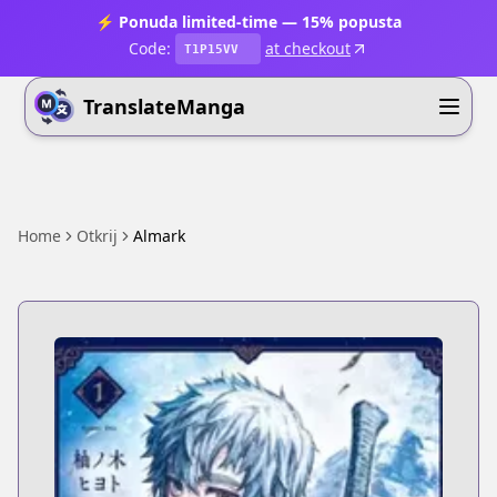
⚡ Ponuda limited-time — 15% popusta
Code:
at checkout
T1P15VV
TranslateManga
Home
Otkrij
Almark