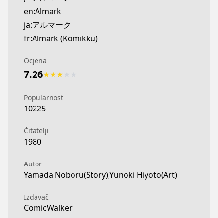
Kitsu
en:Almark
https://kitsu.app/manga/68356
ja:アルマーク
MangaUpdates
fr:Almark (Komikku)
MangaUpdates
https://www.mangaupdates.com/series.html?id=q3
Ocjena
novelUpdates
7.26
★
★
★
★
★
novelUpdates
https://www.novelupdates.com/series/almark-no
Popularnost
Book☆Walker
10225
Book☆Walker
https://bookwalker.jp/series/394261/list
Čitatelji
1980
Autor
Yamada Noboru(Story),Yunoki Hiyoto(Art)
Izdavač
ComicWalker