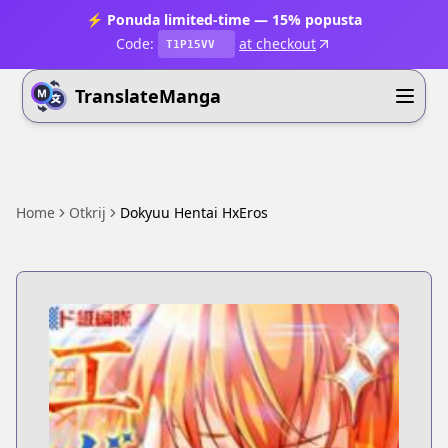
⚡ Ponuda limited-time — 15% popusta
Code:
at checkout
T1P15VV
TranslateManga
Home
Otkrij
Dokyuu Hentai HxEros