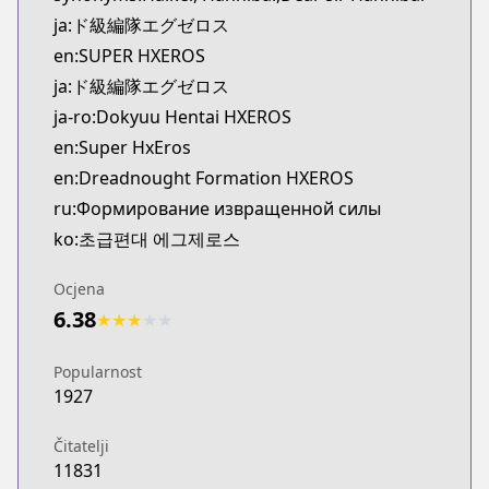
Kitsu
ja:ド級編隊エグゼロス
https://kitsu.app/manga/39805
en:SUPER HXEROS
CDJapan
ja:ド級編隊エグゼロス
CDJapan
ja-ro:Dokyuu Hentai HXEROS
https://www.anime-planet.com/manga/http://www
MangaUpdates
en:Super HxEros
MangaUpdates
en:Dreadnought Formation HXEROS
https://www.mangaupdates.com/series.html?id=1
ru:Формирование извращенной силы
Book☆Walker
ko:초급편대 에그제로스
Book☆Walker
https://bookwalker.jp/series/121137/list
Ocjena
Official English
6.38
★
★
★
★
★
Official English
https://sevenseasentertainment.com/series/super
Popularnost
1927
Čitatelji
11831