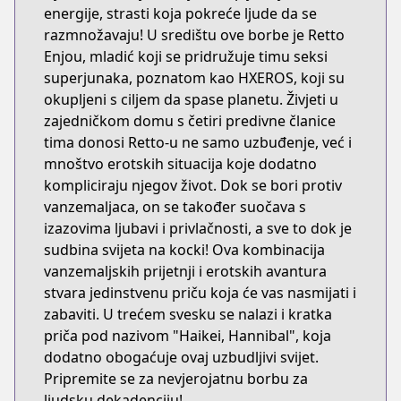
energije, strasti koja pokreće ljude da se
razmnožavaju! U središtu ove borbe je Retto
Enjou, mladić koji se pridružuje timu seksi
superjunaka, poznatom kao HXEROS, koji su
okupljeni s ciljem da spase planetu. Živjeti u
zajedničkom domu s četiri predivne članice
tima donosi Retto-u ne samo uzbuđenje, već i
mnoštvo erotskih situacija koje dodatno
kompliciraju njegov život. Dok se bori protiv
vanzemaljaca, on se također suočava s
izazovima ljubavi i privlačnosti, a sve to dok je
sudbina svijeta na kocki! Ova kombinacija
vanzemaljskih prijetnji i erotskih avantura
stvara jedinstvenu priču koja će vas nasmijati i
zabaviti. U trećem svesku se nalazi i kratka
priča pod nazivom "Haikei, Hannibal", koja
dodatno obogaćuje ovaj uzbudljivi svijet.
Pripremite se za nevjerojatnu borbu za
ljudsku dekadenciju!