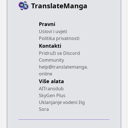
TranslateManga
Pravni
Uslovi i uvjeti
Politika privatnosti
Kontakti
Pridruži se Discord
Community
help@translatemanga.
online
Više alata
AITransdub
SkyGen Plus
Uklanjanje vodeni žig
Sora