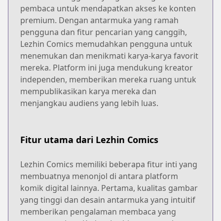
pembaca untuk mendapatkan akses ke konten
premium. Dengan antarmuka yang ramah
pengguna dan fitur pencarian yang canggih,
Lezhin Comics memudahkan pengguna untuk
menemukan dan menikmati karya-karya favorit
mereka. Platform ini juga mendukung kreator
independen, memberikan mereka ruang untuk
mempublikasikan karya mereka dan
menjangkau audiens yang lebih luas.
Fitur utama dari Lezhin Comics
Lezhin Comics memiliki beberapa fitur inti yang
membuatnya menonjol di antara platform
komik digital lainnya. Pertama, kualitas gambar
yang tinggi dan desain antarmuka yang intuitif
memberikan pengalaman membaca yang