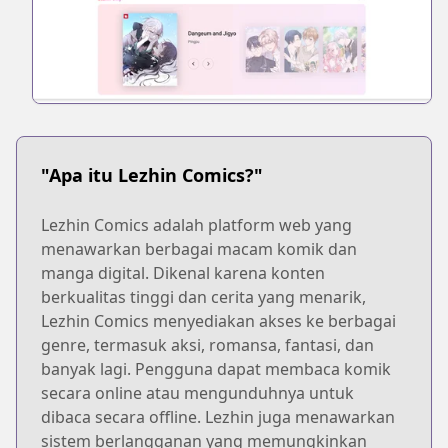
"Apa itu Lezhin Comics?"
Lezhin Comics adalah platform web yang
menawarkan berbagai macam komik dan
manga digital. Dikenal karena konten
berkualitas tinggi dan cerita yang menarik,
Lezhin Comics menyediakan akses ke berbagai
genre, termasuk aksi, romansa, fantasi, dan
banyak lagi. Pengguna dapat membaca komik
secara online atau mengunduhnya untuk
dibaca secara offline. Lezhin juga menawarkan
sistem berlangganan yang memungkinkan