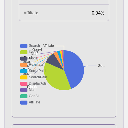
0.04%
Affiliate