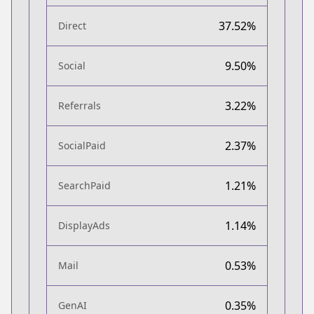
37.52%
Direct
9.50%
Social
3.22%
Referrals
2.37%
SocialPaid
1.21%
SearchPaid
1.14%
DisplayAds
0.53%
Mail
0.35%
GenAI