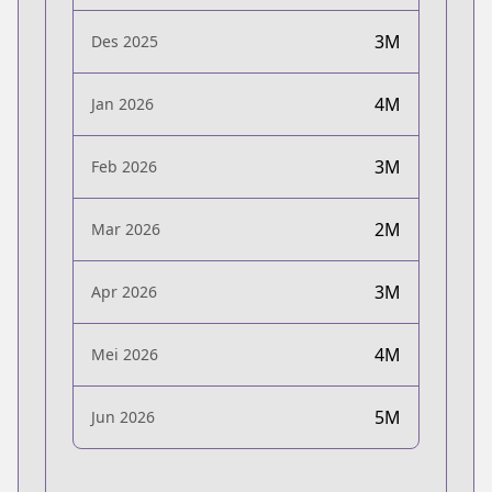
3M
Des 2025
4M
Jan 2026
3M
Feb 2026
2M
Mar 2026
3M
Apr 2026
4M
Mei 2026
5M
Jun 2026