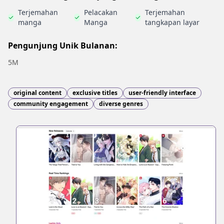
Terjemahan
Pelacakan
Terjemahan
manga
Manga
tangkapan layar
Pengunjung Unik Bulanan:
5M
original content
exclusive titles
user-friendly interface
community engagement
diverse genres