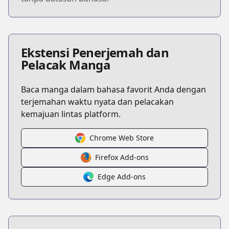
Ekstensi Penerjemah dan
Pelacak Manga
Baca manga dalam bahasa favorit Anda dengan
terjemahan waktu nyata dan pelacakan
kemajuan lintas platform.
Chrome Web Store
Firefox Add-ons
Edge Add-ons