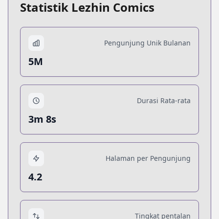
Statistik Lezhin Comics
Pengunjung Unik Bulanan
5M
Durasi Rata-rata
3m 8s
Halaman per Pengunjung
4.2
Tingkat pentalan