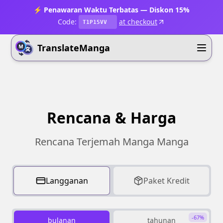
⚡ Penawaran Waktu Terbatas — Diskon 15%
Code:
at checkout
T1P15VV
TranslateManga
Rencana & Harga
Rencana Terjemah Manga Manga
Langganan
Paket Kredit
-67%
bulanan
tahunan