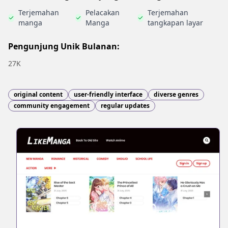
Terjemahan
Pelacakan
Terjemahan
manga
Manga
tangkapan layar
Pengunjung Unik Bulanan:
27K
original content
user-friendly interface
diverse genres
community engagement
regular updates