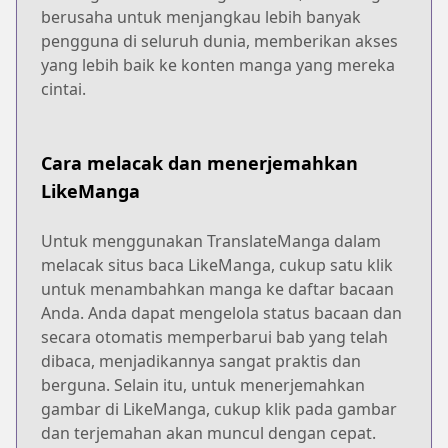
berusaha untuk menjangkau lebih banyak
pengguna di seluruh dunia, memberikan akses
yang lebih baik ke konten manga yang mereka
cintai.
Cara melacak dan menerjemahkan
LikeManga
Untuk menggunakan TranslateManga dalam
melacak situs baca LikeManga, cukup satu klik
untuk menambahkan manga ke daftar bacaan
Anda. Anda dapat mengelola status bacaan dan
secara otomatis memperbarui bab yang telah
dibaca, menjadikannya sangat praktis dan
berguna. Selain itu, untuk menerjemahkan
gambar di LikeManga, cukup klik pada gambar
dan terjemahan akan muncul dengan cepat.