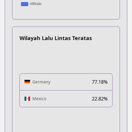
Wilayah Lalu Lintas Teratas
77.18%
Germany
22.82%
Mexico