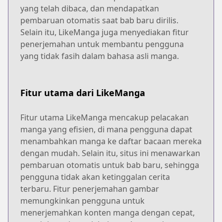
yang telah dibaca, dan mendapatkan
pembaruan otomatis saat bab baru dirilis.
Selain itu, LikeManga juga menyediakan fitur
penerjemahan untuk membantu pengguna
yang tidak fasih dalam bahasa asli manga.
Fitur utama dari LikeManga
Fitur utama LikeManga mencakup pelacakan
manga yang efisien, di mana pengguna dapat
menambahkan manga ke daftar bacaan mereka
dengan mudah. Selain itu, situs ini menawarkan
pembaruan otomatis untuk bab baru, sehingga
pengguna tidak akan ketinggalan cerita
terbaru. Fitur penerjemahan gambar
memungkinkan pengguna untuk
menerjemahkan konten manga dengan cepat,