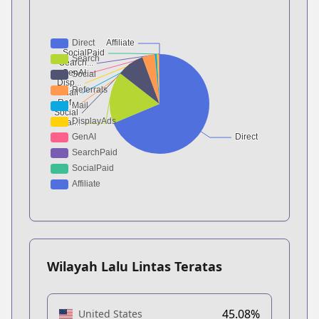
Wilayah Lalu Lintas Teratas
45.08%
United States