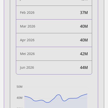
37M
Feb 2026
40M
Mar 2026
40M
Apr 2026
42M
Mei 2026
44M
Jun 2026