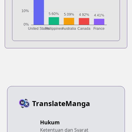
TranslateManga
Hukum
Ketentuan dan Syarat