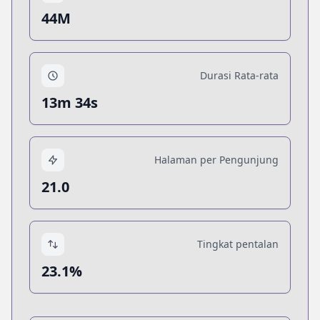
44M
Durasi Rata-rata
13m 34s
Halaman per Pengunjung
21.0
Tingkat pentalan
23.1%