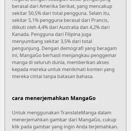
berasal dari Amerika Serikat, yang mencakup
sekitar 50,5% dari total pengguna. Selain itu,
sekitar 5,1% pengguna berasal dari Prancis,
diikuti oleh 4,4% dari Australia dan 4,2% dari
Kanada. Pengguna dari Filipina juga
menyumbang sekitar 3,5% dari total
pengunjung. Dengan demografi yang beragam
ini, MangaGo berhasil menjangkau penggemar
manga di seluruh dunia, memberikan akses
kepada mereka untuk menikmati konten yang
mereka cintai tanpa batasan bahasa.
cara menerjemahkan MangaGo
Untuk menggunakan TranslateManga dalam
menerjemahkan gambar dari MangaGo, cukup
klik pada gambar yang ingin Anda terjemahkan.