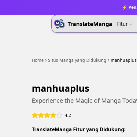
⚡ Pena
TranslateManga
Fitur
Home
Situs Manga yang Didukung
manhuaplus
manhuaplus
Experience the Magic of Manga Toda
4.2
TranslateManga Fitur yang Didukung: