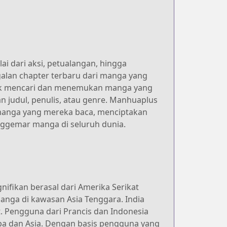
i dari aksi, petualangan, hingga
alan chapter terbaru dari manga yang
ntuk mencari dan menemukan manga yang
 judul, penulis, atau genre. Manhuaplus
manga yang mereka baca, menciptakan
enggemar manga di seluruh dunia.
fikan berasal dari Amerika Serikat
manga di kawasan Asia Tenggara. India
Pengguna dari Prancis dan Indonesia
 dan Asia. Dengan basis pengguna yang