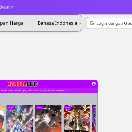
ckout
apan Harga
Bahasa Indonesia