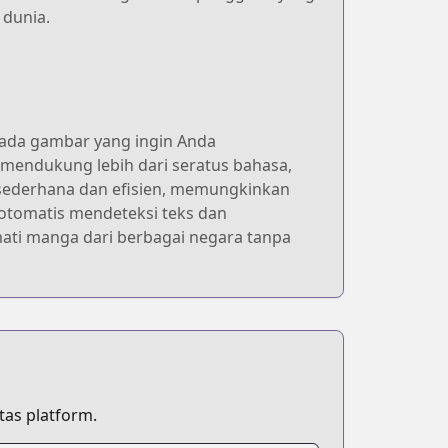
dunia.
ada gambar yang ingin Anda
 mendukung lebih dari seratus bahasa,
sederhana dan efisien, memungkinkan
otomatis mendeteksi teks dan
mati manga dari berbagai negara tanpa
as platform.