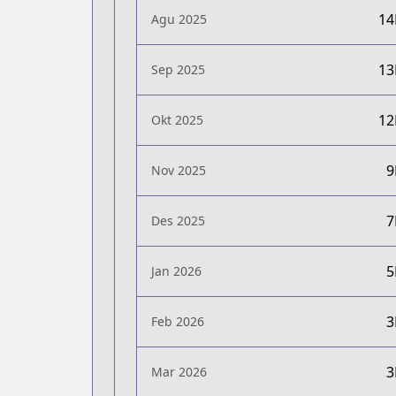
1
Agu 2025
1
Sep 2025
1
Okt 2025
Nov 2025
Des 2025
Jan 2026
Feb 2026
Mar 2026