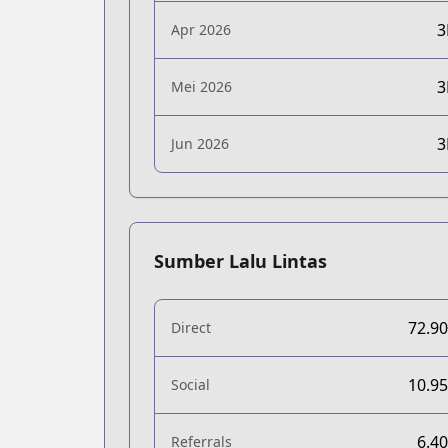
Apr 2026
Mei 2026
Jun 2026
Sumber Lalu Lintas
72.9
Direct
10.9
Social
6.4
Referrals