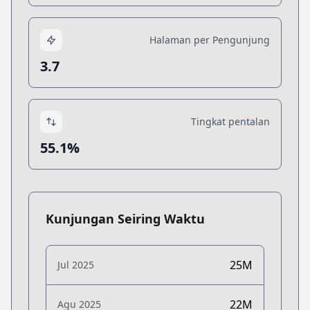
Halaman per Pengunjung
3.7
Tingkat pentalan
55.1%
Kunjungan Seiring Waktu
25M
Jul 2025
22M
Agu 2025