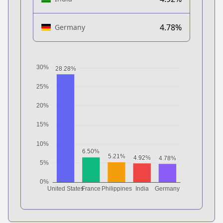
4.78%
Germany