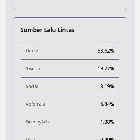
Sumber Lalu Lintas
63.62%
Direct
19.27%
Search
8.19%
Social
6.84%
Referrals
1.38%
DisplayAds
0.40%
Mail