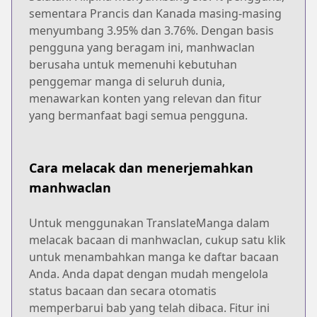
sementara Prancis dan Kanada masing-masing
menyumbang 3.95% dan 3.76%. Dengan basis
pengguna yang beragam ini, manhwaclan
berusaha untuk memenuhi kebutuhan
penggemar manga di seluruh dunia,
menawarkan konten yang relevan dan fitur
yang bermanfaat bagi semua pengguna.
Cara melacak dan menerjemahkan
manhwaclan
Untuk menggunakan TranslateManga dalam
melacak bacaan di manhwaclan, cukup satu klik
untuk menambahkan manga ke daftar bacaan
Anda. Anda dapat dengan mudah mengelola
status bacaan dan secara otomatis
memperbarui bab yang telah dibaca. Fitur ini