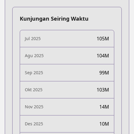
Kunjungan Seiring Waktu
105M
Jul 2025
104M
Agu 2025
99M
Sep 2025
103M
Okt 2025
14M
Nov 2025
10M
Des 2025