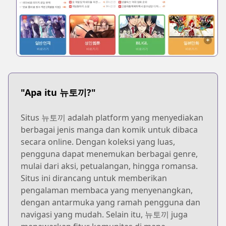
"Apa itu 뉴토끼?"
Situs 뉴토끼 adalah platform yang menyediakan
berbagai jenis manga dan komik untuk dibaca
secara online. Dengan koleksi yang luas,
pengguna dapat menemukan berbagai genre,
mulai dari aksi, petualangan, hingga romansa.
Situs ini dirancang untuk memberikan
pengalaman membaca yang menyenangkan,
dengan antarmuka yang ramah pengguna dan
navigasi yang mudah. Selain itu, 뉴토끼 juga