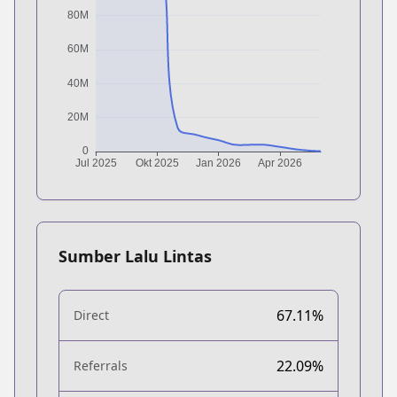
Sumber Lalu Lintas
67.11%
Direct
22.09%
Referrals