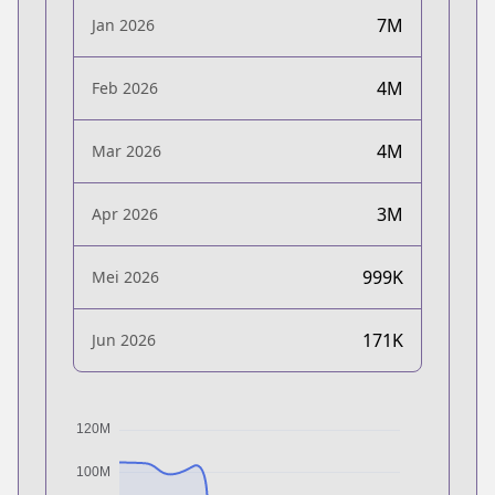
7M
Jan 2026
4M
Feb 2026
4M
Mar 2026
3M
Apr 2026
999K
Mei 2026
171K
Jun 2026