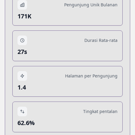
Pengunjung Unik Bulanan
171K
Durasi Rata-rata
27s
Halaman per Pengunjung
1.4
Tingkat pentalan
62.6%