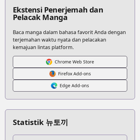
Ekstensi Penerjemah dan
Pelacak Manga
Baca manga dalam bahasa favorit Anda dengan
terjemahan waktu nyata dan pelacakan
kemajuan lintas platform.
Chrome Web Store
Firefox Add-ons
Edge Add-ons
Statistik 뉴토끼