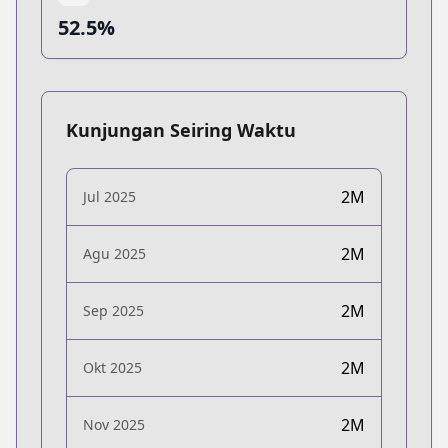
52.5%
Kunjungan Seiring Waktu
2M
Jul 2025
2M
Agu 2025
2M
Sep 2025
2M
Okt 2025
2M
Nov 2025