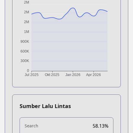
Sumber Lalu Lintas
58.13%
Search