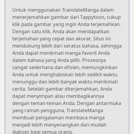
Untuk menggunakan TranslateManga dalam
menerjemahkan gambar dari Tappytoon, cukup
klik pada gambar yang ingin Anda terjemahkan.
Dengan satu klik, Anda akan mendapatkan
terjemahan yang cepat dan akurat. Situs ini
mendukung lebih dari seratus bahasa, sehingga
Anda dapat menikmati manga favorit Anda
dalam bahasa yang Anda pilih. Prosesnya
sangat sederhana dan efisien, memungkinkan
Anda untuk menghabiskan lebih sedikit waktu
menunggu dan lebih banyak waktu menikmati
cerita. Setelah gambar diterjemahkan, Anda
dapat menyimpan atau membagikannya
dengan teman-teman Anda. Dengan antarmuka
yang ramah pengguna, TranslateManga
membuat pengalaman membaca manga
menjadi lebih menyenangkan dan mudah
diakses bagi semua orang.