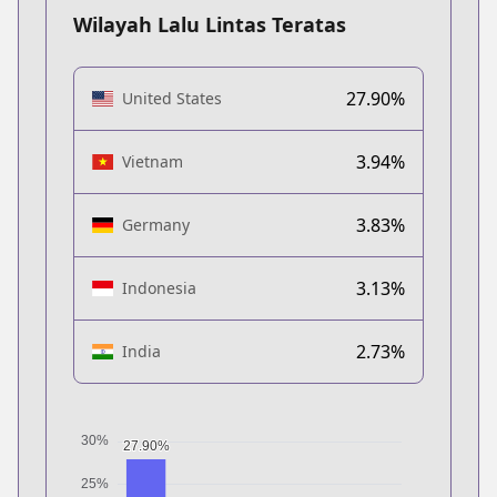
Wilayah Lalu Lintas Teratas
27.90%
United States
3.94%
Vietnam
3.83%
Germany
3.13%
Indonesia
2.73%
India