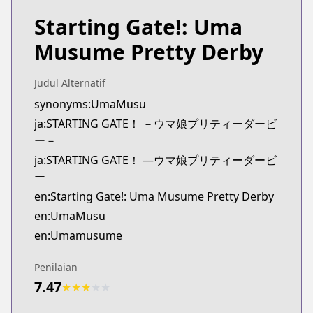
Starting Gate!: Uma
Musume Pretty Derby
Judul Alternatif
synonyms:UmaMusu
ja:STARTING GATE！ －ウマ娘プリティーダービ
ー－
ja:STARTING GATE！ ―ウマ娘プリティーダービ
ー
en:Starting Gate!: Uma Musume Pretty Derby
en:UmaMusu
en:Umamusume
Penilaian
7.47
★
★
★
★
★