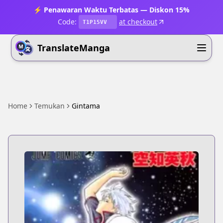
⚡ Penawaran Waktu Terbatas — Diskon 15%
Code:
at checkout
T1P15VV
TranslateManga
Home
Temukan
Gintama