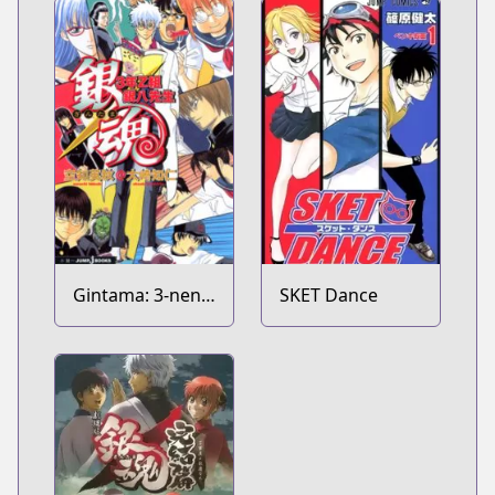
Gintama: 3-nen
SKET Dance
Z-gumi Ginpachi-
sensei