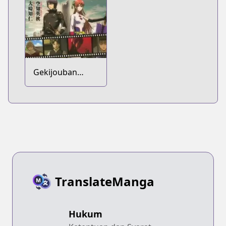
Gekijouban
Gintama:
Kanketsu-hen -
Yorozuya yo Eien
Nare
TranslateManga
Hukum