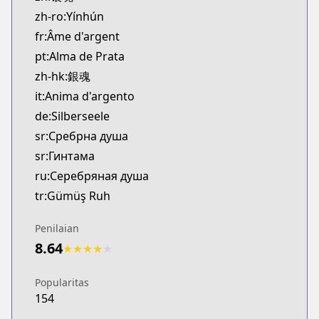
zh-ro:Yínhún
fr:Âme d'argent
pt:Alma de Prata
zh-hk:銀魂
it:Anima d'argento
de:Silberseele
sr:Сребрна душа
sr:Гинтама
ru:Серебряная душа
tr:Gümüş Ruh
Penilaian
8.64
★
★
★
★
★
Popularitas
154