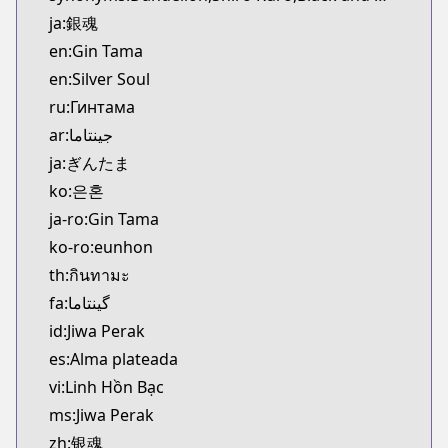
Kitsu
ja:銀魂
https://kitsu.app/manga/116
en:Gin Tama
CDJapan
en:Silver Soul
CDJapan
ru:Гинтама
https://www.anime-planet.com/manga/https://ww
MangaUpdates
ar:جينتاما
MangaUpdates
ja:ぎんたま
https://www.mangaupdates.com/series.html?id=2
ko:은혼
Book☆Walker
ja-ro:Gin Tama
Book☆Walker
ko-ro:eunhon
https://bookwalker.jp/series/13001/list
th:กินทามะ
Official English
Official English
fa:گینتاما
https://www.viz.com/gin-tama
id:Jiwa Perak
es:Alma plateada
vi:Linh Hồn Bạc
ms:Jiwa Perak
zh:银魂