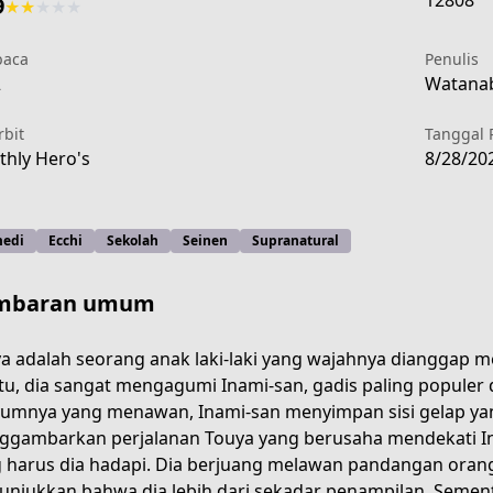
12808
9
★
★
★
★
★
aca
Penulis
2
Watanab
rbit
Tanggal 
hly Hero's
8/28/20
edi
Ecchi
Sekolah
Seinen
Supranatural
mbaran umum
a adalah seorang anak laki-laki yang wajahnya dianggap 
tu, dia sangat mengagumi Inami-san, gadis paling populer d
umnya yang menawan, Inami-san menyimpan sisi gelap yang 
5e1d-4dd4-afff-e75bc6987823
gambarkan perjalanan Touya yang berusaha mendekati In
 harus dia hadapi. Dia berjuang melawan pandangan orang 
njukkan bahwa dia lebih dari sekadar penampilan. Sementa