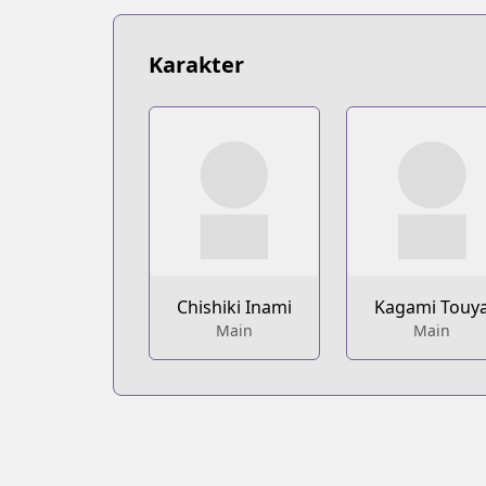
https://www.mangaupdates.com/serie
Book☆Walker
Book☆Walker
Karakter
https://bookwalker.jp/series/286918
Chishiki Inami
Kagami Touy
Main
Main