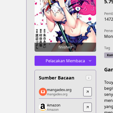
5.7
Pemb
147
Pene
Mont
finished
Tag
Kom
Pelacakan Membaca
Ga
Sumber Bacaan
↓
Touy
mangadex.org
begi
mangadex.org
mangadex.org
seny
mangadex.org
https://mangadex.org/title/cf0e8616-
meng
Amazon
Amazon
yang
Amazon
Amazon
menu