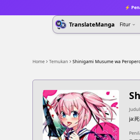
⚡ Pena
TranslateManga
Fitur
Home
Temukan
Shinigami Musume wa Peropero
Sh
Judul
ja
Penil