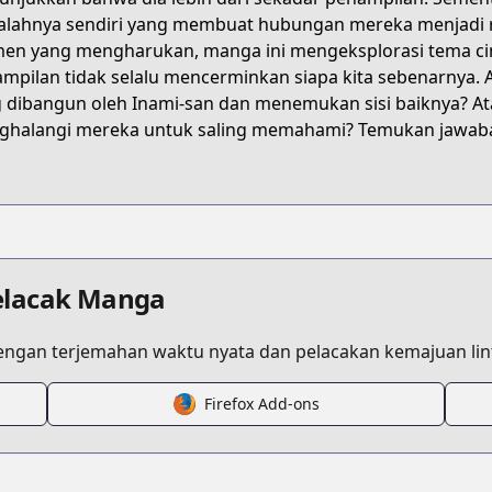
6XB8
lahnya sendiri yang membuat hubungan mereka menjadi
n yang mengharukan, manga ini mengeksplorasi tema cin
mpilan tidak selalu mencerminkan siapa kita sebenarnya.
/shinigami-musume-wa-peropero-shitai
 dibangun oleh Inami-san dan menemukan sisi baiknya? A
halangi mereka untuk saling memahami? Temukan jawaba
/622490
e/13933686331697314157
elacak Manga
ngan terjemahan waktu nyata dan pelacakan kemajuan lint
Firefox Add-ons
/https://www.cdjapan.co.jp/product/NEOBK-2564081