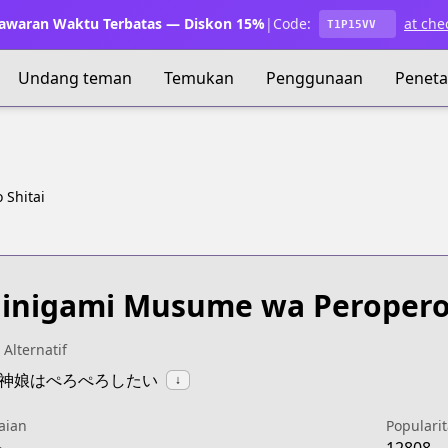
waran Waktu Terbatas — Diskon 15%
|
Code:
at che
T1P15VV
Undang teman
Temukan
Penggunaan
Penet
 Shitai
inigami Musume wa Peropero 
 Alternatif
:死神娘はぺろぺろしたい
↓
aian
Popularit