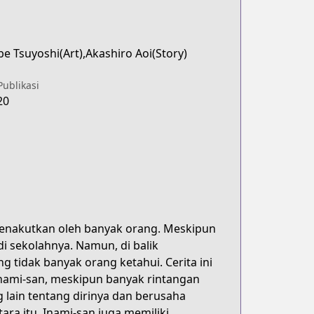
e Tsuyoshi(Art),Akashiro Aoi(Story)
Publikasi
20
menakutkan oleh banyak orang. Meskipun
i sekolahnya. Namun, di balik
tidak banyak orang ketahui. Cerita ini
ami-san, meskipun banyak rintangan
lain tentang dirinya dan berusaha
ra itu, Inami-san juga memiliki