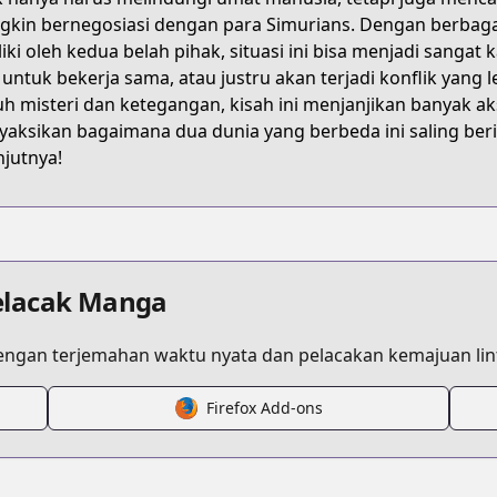
ters/jujutsu-kaisen-modulo
kin bernegosiasi dengan para Simurians. Dengan berba
liki oleh kedua belah pihak, situasi ini bisa menjadi san
 untuk bekerja sama, atau justru akan terjadi konflik yang
/jujutsu-modulo.html
h misteri dan ketegangan, kisah ini menjanjikan banyak aksi
aksikan bagaimana dua dunia yang berbeda ini saling berin
njutnya!
s/100578
elacak Manga
ngan terjemahan waktu nyata dan pelacakan kemajuan lint
Firefox Add-ons