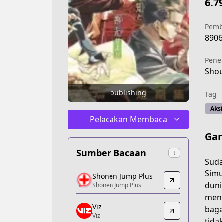
6.7
Pemb
890
Pene
Shou
publishing
Tag
Aks
Pelacakan Membaca
Ga
Sumber Bacaan
↓
Suda
Shonen Jump Plus
Simu
Shonen Jump Plus
Shonen Jump Plus
duni
Shonen Jump Plus
https://shonenjumpplus.com/episode
meng
Viz
Viz
baga
Viz
Viz
tida