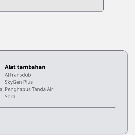
Alat tambahan
AITransdub
SkyGen Plus
a.
Penghapus Tanda Air
Sora