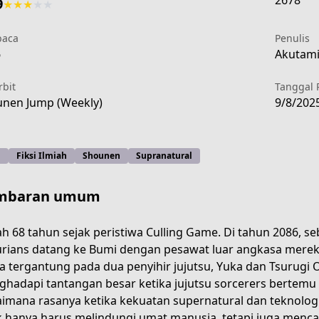
2678
9
★
★
★
★
★
aca
Penulis
6
Akutami 
rbit
Tanggal 
nen Jump (Weekly)
9/8/202
i
Fiksi Ilmiah
Shounen
Supranatural
mbaran umum
h 68 tahun sejak peristiwa Culling Game. Di tahun 2086, se
rians datang ke Bumi dengan pesawat luar angkasa mereka.
a tergantung pada dua penyihir jujutsu, Yuka dan Tsurugi
/17107094910448169436
hadapi tantangan besar ketika jujutsu sorcerers bertemu
imana rasanya ketika kekuatan supernatural dan teknologi
k hanya harus melindungi umat manusia, tetapi juga menca