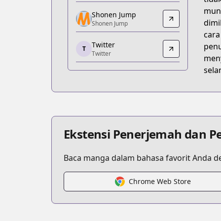
https://www.viz.com/shonenjump/chap
mung
Shonen Jump
Shonen Jump
dimi
Shonen Jump
Shonen Jump
cara
Twitter
https://www.shonenjump.com/j/rensai
penu
T
Twitter
Twitter
meny
Twitter
sela
https://x.com/jujutsu_pr
MANGA Plus
MANGA Plus
https://mangaplus.shueisha.co.jp/title
Ekstensi Penerjemah dan P
Baca manga dalam bahasa favorit Anda de
Chrome Web Store