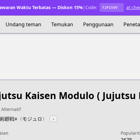
waran Waktu Terbatas — Diskon 15%
|
Code:
at che
T1P15VV
Undang teman
Temukan
Penggunaan
Penet
jutsu Kaisen Modulo
( Jujutsu 
 Alternatif
:呪術廻戦≡〈モジュロ〉
↓
aian
Popularit