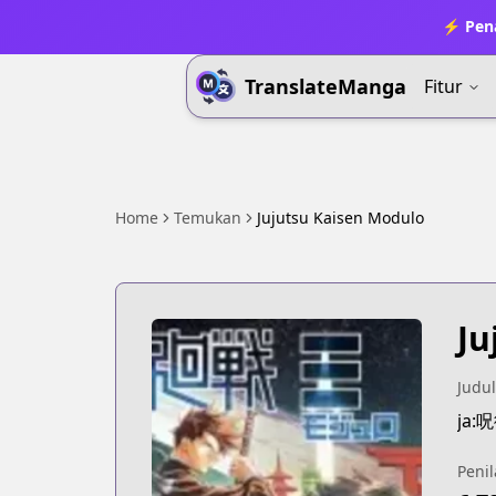
⚡ Pena
TranslateManga
Fitur
Home
Temukan
Jujutsu Kaisen Modulo
Ju
Judul
ja
Penil