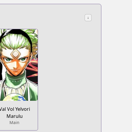
↓
Val Vol Yelvori
Marulu
Main