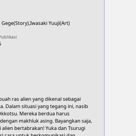
Gege(Story),Iwasaki Yuuji(Art)
Publikasi
5
buah ras alien yang dikenal sebagai
 Dalam situasi yang tegang ini, nasib
 Okkotsu. Mereka berdua harus
 dengan makhluk asing. Bayangkan saja,
 alien bertabrakan! Yuka dan Tsurugi
ri cara untuk berkomunikasi dan