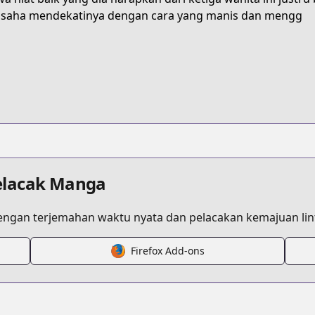
53PBM
saha mendekatinya dengan cara yang manis dan mengg
kizetsu-yuusha-to-ansatsu-hime
/757200
3cd722de2d
elacak Manga
ngan terjemahan waktu nyata dan pelacakan kemajuan lint
Firefox Add-ons
s.html?id=zbkq0ek