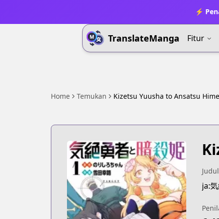
⚡ Pena
TranslateManga
Fitur
Home
Temukan
Kizetsu Yuusha to Ansatsu Him
Ki
Judul
ja
Penil