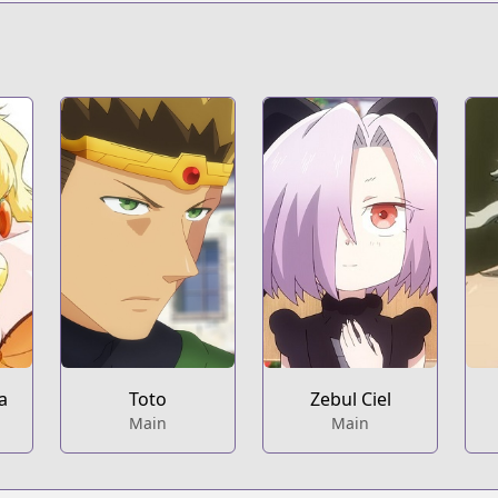
t
a
Toto
Zebul Ciel
Main
Main