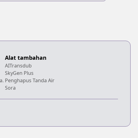
Alat tambahan
AITransdub
SkyGen Plus
a.
Penghapus Tanda Air
Sora