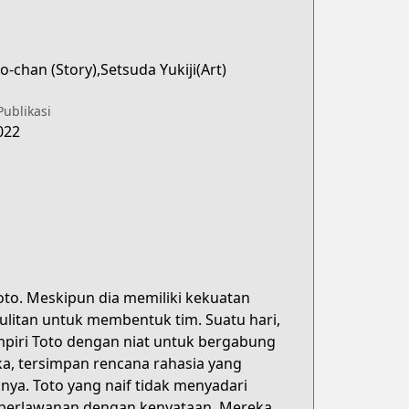
o-chan (Story),Setsuda Yukiji(Art)
Publikasi
022
to. Meskipun dia memiliki kekuatan
ulitan untuk membentuk tim. Suatu hari,
piri Toto dengan niat untuk bergabung
a, tersimpan rencana rahasia yang
ya. Toto yang naif tidak menyadari
ru berlawanan dengan kenyataan. Mereka