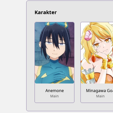
https://bookwalker.jp/series/410908/lis
Karakter
Anemone
Minagawa Go
Main
Main