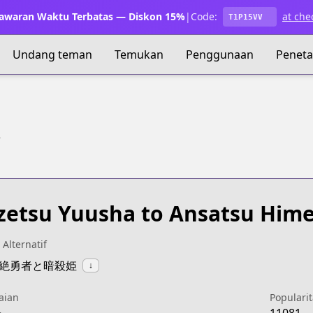
waran Waktu Terbatas — Diskon 15%
|
Code:
at che
T1P15VV
Undang teman
Temukan
Penggunaan
Penet
e
zetsu Yuusha to Ansatsu Him
 Alternatif
:気絶勇者と暗殺姫
↓
aian
Popularit