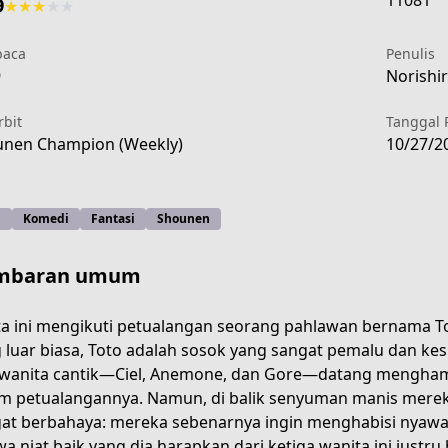
11081
9
★
★
★
★
★
aca
Penulis
9
Norishir
rbit
Tanggal 
nen Champion (Weekly)
10/27/2
i
Komedi
Fantasi
Shounen
mbaran umum
ta ini mengikuti petualangan seorang pahlawan bernama To
 luar biasa, Toto adalah sosok yang sangat pemalu dan kes
 wanita cantik—Ciel, Anemone, dan Gore—datang mengham
af53-4dfd-b6f8-78b0c5d556f8
m petualangannya. Namun, di balik senyuman manis merek
at berbahaya: mereka sebenarnya ingin menghabisi nyawan
a niat baik yang dia harapkan dari ketiga wanita ini just