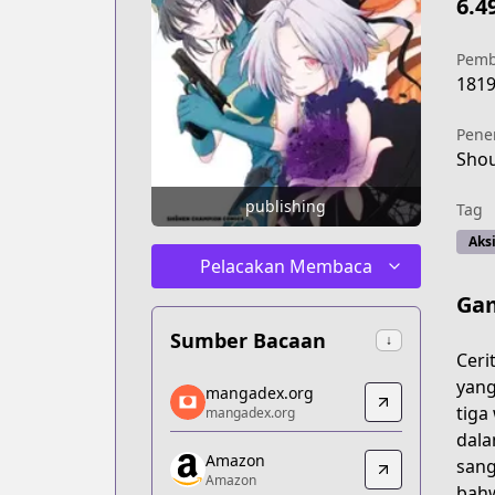
6.4
Pemb
181
Pene
Shou
publishing
Tag
Aks
Pelacakan Membaca
Ga
Sumber Bacaan
↓
Ceri
mangadex.org
yang
mangadex.org
mangadex.org
tiga
mangadex.org
https://mangadex.org/title/d5c321e4-
dala
Amazon
Amazon
sang
Amazon
Amazon
bahw