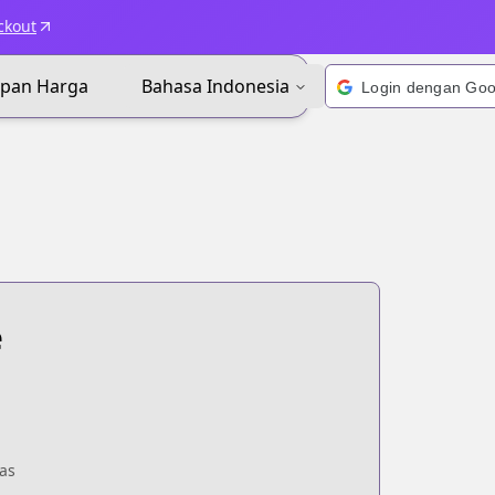
ckout
apan Harga
Bahasa Indonesia
e
as