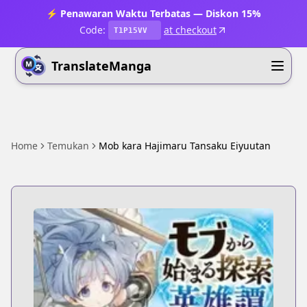
⚡ Penawaran Waktu Terbatas — Diskon 15%
Code:
at checkout
T1P15VV
TranslateManga
Home
Temukan
Mob kara Hajimaru Tansaku Eiyuutan