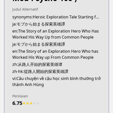
Kitsu
https://kitsu.app/manga/69397
Judul Alternatif
MangaUpdates
synonyms:Heroic Exploration Tale Starting from Mob
MangaUpdates
ja:モブから始まる探索英雄譚
https://www.mangaupdates.com/series.html?id=h
en:The Story of an Exploration Hero Who Has
novelUpdates
Worked His Way Up from Common People
novelUpdates
ja:モブから始まる探索英雄譚
https://www.novelupdates.com/series/heroic-expl
en:The Story of an Exploration Hero Who has
Book☆Walker
Worked His Way up From Common People
Book☆Walker
https://bookwalker.jp/series/336783/list
zh:从路人开始的探索英雄谭
zh-hk:從路人開始的探索英雄譚
vi:Câu chuyện về cậu học sinh bình thường trở
thành Anh Hùng
Penilaian
6.75
★
★
★
★
★