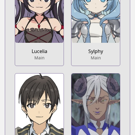
Lucelia
Sylphy
Main
Main