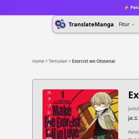
⚡ Pena
TranslateManga
Fitur
Home
Temukan
Exorcist wo Otosenai
Ex
Judul
ja
Penil