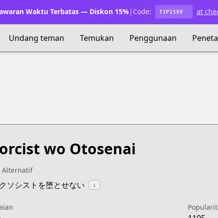
waran Waktu Terbatas — Diskon 15%
|
Code:
at che
T1P15VV
Undang teman
Temukan
Penggunaan
Penet
orcist wo Otosenai
 Alternatif
:エクソシストを堕とせない
↓
aian
Popularit