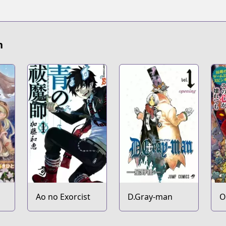
n
Ao no Exorcist
D.Gray-man
O
K
E