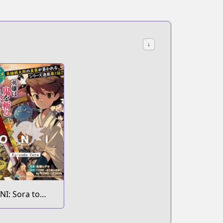
↓
NI: Sora to
aze no Elegy
pisode Zero