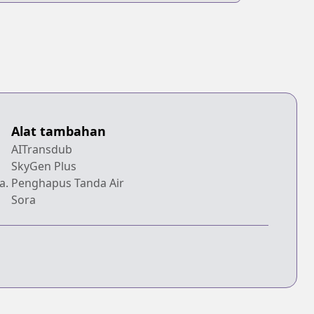
Alat tambahan
AITransdub
SkyGen Plus
a.
Penghapus Tanda Air
Sora