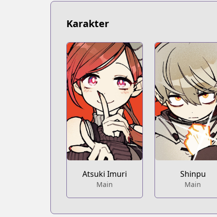
https://bookwalker.jp/series/351107/lis
Official English
Karakter
Official English
https://mangaplus.shueisha.co.jp/title
Atsuki Imuri
Shinpu
Main
Main