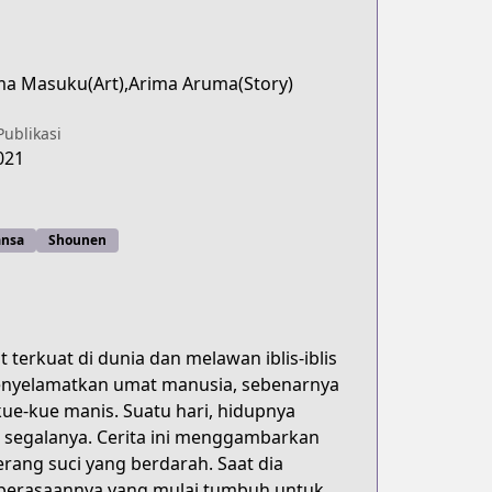
a Masuku(Art),Arima Aruma(Story)
Publikasi
021
nsa
Shounen
t terkuat di dunia dan melawan iblis-iblis
enyelamatkan umat manusia, sebenarnya
ue-kue manis. Suatu hari, hidupnya
 segalanya. Cerita ini menggambarkan
rang suci yang berdarah. Saat dia
 perasaannya yang mulai tumbuh untuk