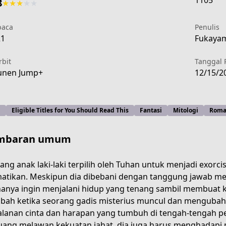
1105
8
★
★
★
★
★
aca
Penulis
21
Fukayam
rbit
Tanggal 
unen Jump+
12/15/2
i
Eligible Titles for You Should Read This
Fantasi
Mitologi
Roma
mbaran umum
ang anak laki-laki terpilih oleh Tuhan untuk menjadi exorcis
tikan. Meskipun dia dibebani dengan tanggung jawab m
hanya ingin menjalani hidup yang tenang sambil membuat k
-4127-4bf2-94a3-b2571029562d
bah ketika seorang gadis misterius muncul dan mengubah
alanan cinta dan harapan yang tumbuh di tengah-tengah pe
uang melawan kekuatan jahat, dia juga harus menghadapi