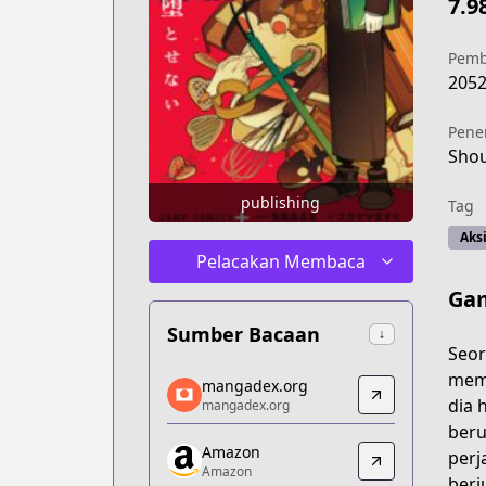
7.9
Pemb
205
Pene
Sho
publishing
Tag
Aks
Pelacakan Membaca
Ga
Sumber Bacaan
↓
Seor
mangadex.org
mema
mangadex.org
mangadex.org
dia 
mangadex.org
https://mangadex.org/title/8d2e9520
beru
Amazon
Amazon
perj
Amazon
Amazon
berj