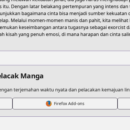
W5YT
s itu. Dengan latar belakang pertempuran yang intens dan
njukkan bagaimana cinta bisa menjadi sumber kekuatan dan
elap. Melalui momen-momen manis dan pahit, kita meliha
ake-the-exorcist-fall-in-love
mukan keseimbangan antara tugasnya sebagai exorcist da
ah kisah yang penuh emosi, di mana harapan dan cinta sali
/697971
/3269754496649675685
elacak Manga
ngan terjemahan waktu nyata dan pelacakan kemajuan lint
Firefox Add-ons
s.html?id=192538